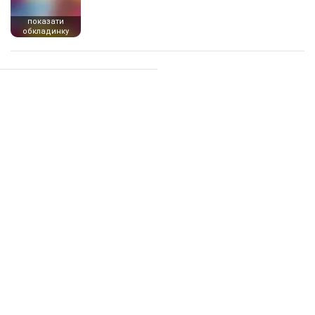
показати
обкладинку