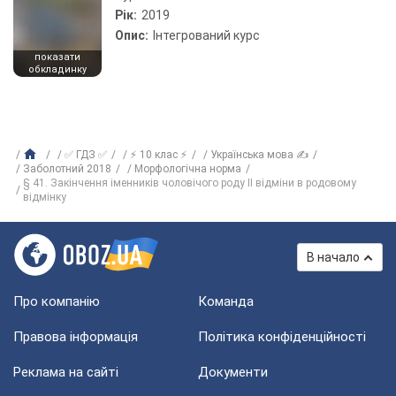
Рік:
2019
Опис:
Інтегрований курс
показати
обкладинку
✅ ГДЗ ✅
⚡ 10 клас ⚡
Українська мова ✍
Заболотний 2018
Морфологічна норма
§ 41. Закінчення іменників чоловічого роду ІІ відміни в родовому
відмінку
В начало
Про компанію
Команда
Правова інформація
Політика конфіденційності
Реклама на сайті
Документи