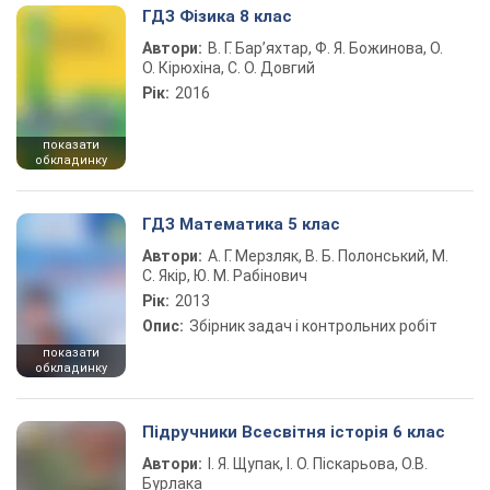
ГДЗ Фізика 8 клас
Автори:
В. Г. Бар’яхтар, Ф. Я. Божинова, О.
О. Кірюхіна, С. О. Довгий
Рік:
2016
показати
обкладинку
ГДЗ Математика 5 клас
Автори:
А. Г. Мерзляк, В. Б. Полонський, М.
С. Якір, Ю. М. Рабінович
Рік:
2013
Опис:
Збірник задач і контрольних робіт
показати
обкладинку
Підручники Всесвітня історія 6 клас
Автори:
І. Я. Щупак, І. О. Піскарьова, О.В.
Бурлака