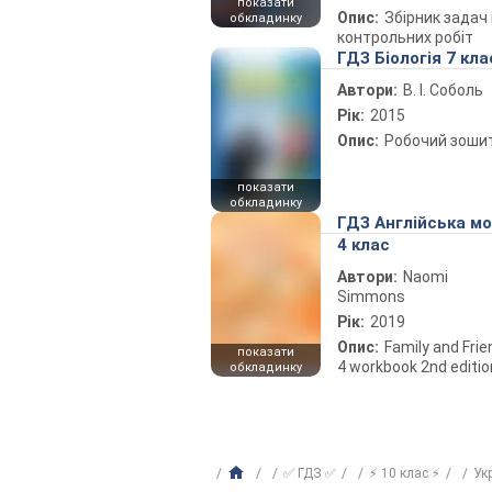
показати
Опис:
Збірник задач 
обкладинку
контрольних робіт
ГДЗ Біологія 7 кла
Автори:
В. І. Соболь
Рік:
2015
Опис:
Робочий зоши
показати
обкладинку
ГДЗ Англійська м
4 клас
Автори:
Naomi
Simmons
Рік:
2019
Опис:
Family and Fri
показати
4 workbook 2nd editio
обкладинку
✅ ГДЗ ✅
⚡ 10 клас ⚡
Ук