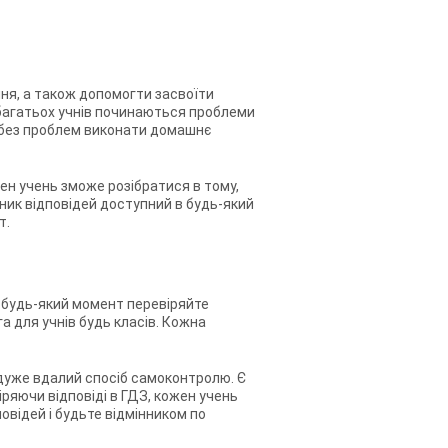
ня, а також допомогти засвоїти
 багатьох учнів починаються проблеми
ть без проблем виконати домашнє
ен учень зможе розібратися в тому,
ник відповідей доступний в будь-який
т.
У будь-який момент перевіряйте
а для учнів будь класів. Кожна
і дуже вдалий спосіб самоконтролю. Є
іряючи відповіді в ГДЗ, кожен учень
овідей і будьте відмінником по