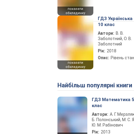
показати
обкладинку
ГДЗ Українська
10 клас
Автори:
В. В.
Заболотний, О. В.
Заболотний
Рік:
2018
Опис:
Рівень ста
показати
обкладинку
Найбільш популярні книги
ГДЗ Математика 
клас
Автори:
А. Г. Мерзляк
Б. Полонський, М. С. Я
Ю. М. Рабінович
Рік:
2013