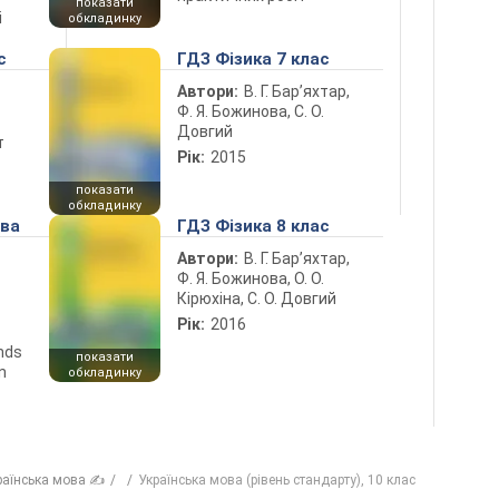
показати
і
обкладинку
с
ГДЗ Фізика 7 клас
Автори:
В. Г. Бар’яхтар,
Ф. Я. Божинова, С. О.
Довгий
т
Рік:
2015
показати
обкладинку
ова
ГДЗ Фізика 8 клас
Автори:
В. Г. Бар’яхтар,
Ф. Я. Божинова, О. О.
Кірюхіна, С. О. Довгий
Рік:
2016
ends
показати
n
обкладинку
раїнська мова ✍
Українська мова (рівень стандарту), 10 клас