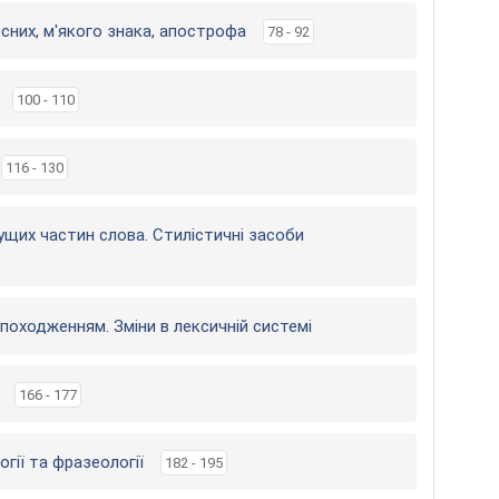
сних, м'якого знака, апострофа
78 - 92
100 - 110
116 - 130
чущих частин слова. Стилістичні засоби
 походженням. Зміни в лексичній системі
166 - 177
огії та фразеології
182 - 195