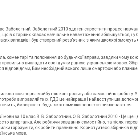
клас Заболотний, Заболотний 2010
здатен спростити процес навчан
ю, що в старших класах навчальне навантаження збільшується, і у
 таких випадків і був створений розв'язник, з яким школярі зможу
а, коментарі та пояснення до будь-якої вправи, завдяки чому кож
к правильно викладати свої думки рідною українською мовою. Збір
ся відповідями, Вам необхідний всього лише смартфон або планше
хвилюватися через майбутню контрольну або самостійної роботу. 
і потреби виправляйте їх. ГДЗ це найкраща і найдоступніша допомог
значить, ймовірність будь-якої помилки повністю виключається.
ї мови за 10 клас В. В. Заболотний, О. В. Заболотний 2010 - Це ще 
росто шпаргалка. Але роблячи завдання самостійно, та після, перев
лки і зрозуміти, як робити правильно. Користуйтеся збірників відп
аїнська мова.