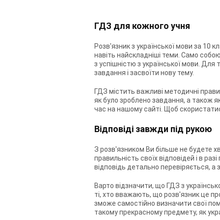
ГДЗ для кожного учня
Розв'язник з української мови за 10 
навіть найскладніші теми. Само собо
з успішністю з української мови. Для
завдання і засвоїти нову тему.
ГДЗ містить важливі методичні правил
як було зроблено завдання, а також я
час на нашому сайті. Щоб скористати
Відповіді завжди під рукою
З розв'язником Ви більше не будете 
правильність своїх відповідей і в раз
відповідь детально перевіряється, а 
Варто відзначити, що ГДЗ з українсько
ті, хто вважають, що розв'язник це п
зможе самостійно визначити свої поми
такому прекрасному предмету, як укр