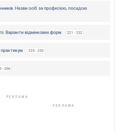
енників. Назви осіб за професією, посадою
ії. Варіанти відмінкових форм
221 - 232
й практикум
235 - 253
9 - 266