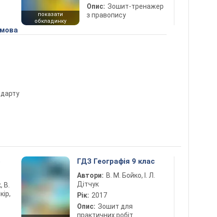
Опис:
Зошит-тренажер
показати
з правопису
обкладинку
 мова
ндарту
5
ГДЗ Географія 9 клас
Автори:
В. М. Бойко, І. Л.
Дітчук
, В.
кір,
Рік:
2017
Опис:
Зошит для
практичних робіт