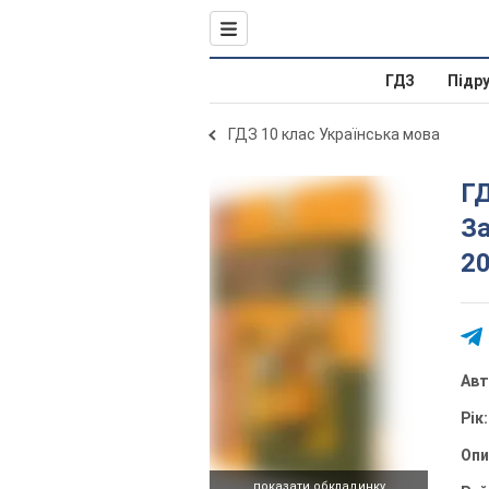
ГДЗ
Підр
ГДЗ 10 клас Українська мова
ГД
За
20
Ав
Рік
Оп
показати обкладинку