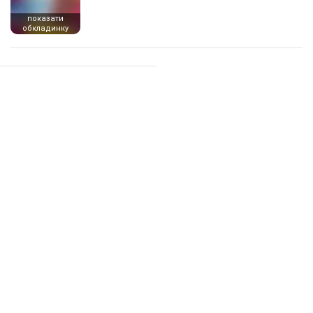
показати
обкладинку