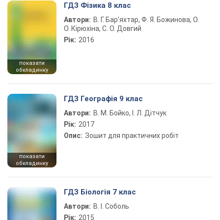
ГДЗ Фізика 8 клас
Автори:
В. Г. Бар’яхтар, Ф. Я. Божинова, О.
О. Кірюхіна, С. О. Довгий
Рік:
2016
показати
обкладинку
ГДЗ Географія 9 клас
Автори:
В. М. Бойко, І. Л. Дітчук
Рік:
2017
Опис:
Зошит для практичних робіт
показати
обкладинку
ГДЗ Біологія 7 клас
Автори:
В. І. Соболь
Рік:
2015