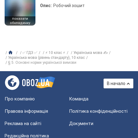
Опис:
Робочий зошит
показати
обкладинку
✅ ГДЗ ✅
⚡ 10 клас ⚡
Українська мова ✍
Українська мова (рівень стандарту), 10 клас
§ 5. Основні норми української вимови
В начало
Про компанію
Команда
Правова інформація
Політика конфіденційності
Реклама на сайті
Документи
Редакційна політика