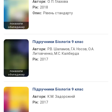
Автори:
О. П. Глазова
Рік:
2018
Опис:
Рівень стандарту
показати
обкладинку
Підручники Біологія 9 клас
Автори:
Р.В. Шаламов, Г.А. Носов, О.А.
Литовченко, М.С. Каліберда
Рік:
2017
показати
обкладинку
Підручники Біологія 9 клас
Автори:
К.М. Задорожній
Рік:
2017