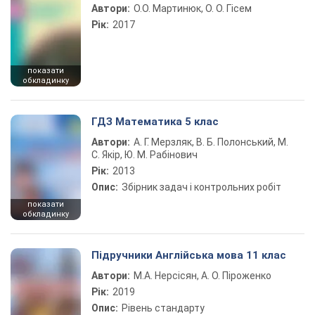
Автори:
О.О. Мартинюк, О. О. Гісем
Рік:
2017
показати
обкладинку
ГДЗ Математика 5 клас
Автори:
А. Г. Мерзляк, В. Б. Полонський, М.
С. Якір, Ю. М. Рабінович
Рік:
2013
Опис:
Збірник задач і контрольних робіт
показати
обкладинку
Підручники Англійська мова 11 клас
Автори:
М.А. Нерсісян, А. О. Піроженко
Рік:
2019
Опис:
Рівень стандарту