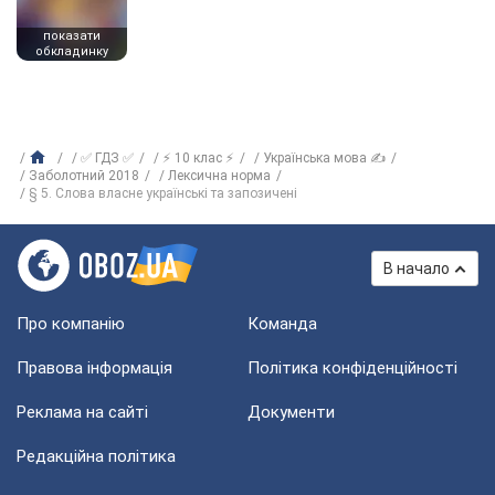
показати
обкладинку
✅ ГДЗ ✅
⚡ 10 клас ⚡
Українська мова ✍
Заболотний 2018
Лексична норма
§ 5. Слова власне українські та запозичені
В начало
Про компанію
Команда
Правова інформація
Політика конфіденційності
Реклама на сайті
Документи
Редакційна політика