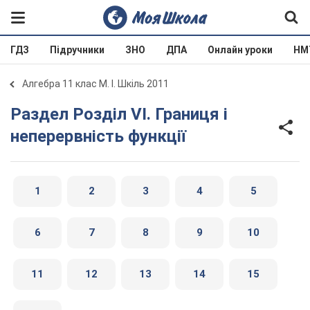
ГДЗ
Підручники
ЗНО
ДПА
Онлайн уроки
НМ
Алгебра 11 клас М. І. Шкіль 2011
Раздел Розділ VI. Границя і
неперервність функції
1
2
3
4
5
6
7
8
9
10
11
12
13
14
15