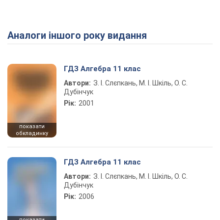
Аналоги іншого року видання
Play Video
ГДЗ Алгебра 11 клас
Автори:
З. І. Слєпкань, М. І. Шкіль, О. С.
Дубінчук
Рік:
2001
показати
обкладинку
ГДЗ Алгебра 11 клас
Автори:
З. І. Слєпкань, М. І. Шкіль, О. С.
Дубінчук
Рік:
2006
показати