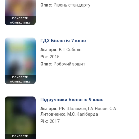
Опис:
Рівень стандарту
показати
обкладинку
ГДЗ Біологія 7 клас
Автори:
В. І. Соболь
Рік:
2015
Опис:
Робочий зошит
показати
обкладинку
Підручники Біологія 9 клас
Автори:
Р.В. Шаламов, Г.А. Носов, О.А.
Литовченко, М.С. Каліберда
Рік:
2017
показати