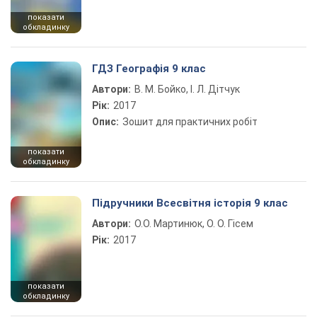
показати
обкладинку
ГДЗ Географія 9 клас
Автори:
В. М. Бойко, І. Л. Дітчук
Рік:
2017
Опис:
Зошит для практичних робіт
показати
обкладинку
Підручники Всесвітня історія 9 клас
Автори:
О.О. Мартинюк, О. О. Гісем
Рік:
2017
показати
обкладинку