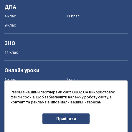
ДПА
4 клас
11 клас
9 клас
ЗНО
11 клас
Онлайн уроки
1 клас
7 клас
2 клас
8 клас
Разом з нашими партнерами сайт OBOZ.UA використовує
файли cookie, щоб забезпечити належну роботу сайту, а
3 клас
9 клас
контент та реклама відповідали вашим інтересам.
4 клас
10 клас
5 клас
11 клас
Прийняти
6 клас