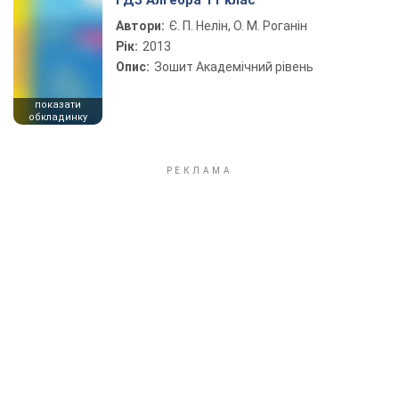
ГДЗ Алгебра 11 клас
Автори:
Є. П. Нелін, О. М. Роганін
Рік:
2013
Опис:
Зошит Академічний рівень
показати
обкладинку