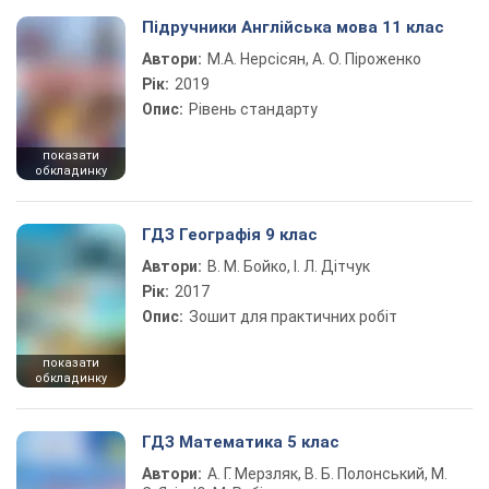
Підручники Англійська мова 11 клас
Автори:
М.А. Нерсісян, А. О. Піроженко
Рік:
2019
Опис:
Рівень стандарту
показати
обкладинку
ГДЗ Географія 9 клас
Автори:
В. М. Бойко, І. Л. Дітчук
Рік:
2017
Опис:
Зошит для практичних робіт
показати
обкладинку
ГДЗ Математика 5 клас
Автори:
А. Г. Мерзляк, В. Б. Полонський, М.