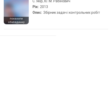
С. Якір, Ю. М. Рабінович
Рік:
2013
Опис:
Збірник задач і контрольних робіт
показати
обкладинку