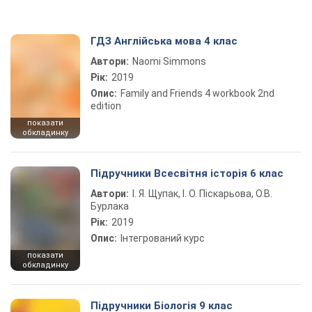
ГДЗ Англійська мова 4 клас
Автори:
Naomi Simmons
Рік:
2019
Опис:
Family and Friends 4 workbook 2nd
edition
показати
обкладинку
Підручники Всесвітня історія 6 клас
Автори:
І. Я. Щупак, І. О. Піскарьова, О.В.
Бурлака
Рік:
2019
Опис:
Інтегрований курс
показати
обкладинку
Підручники Біологія 9 клас