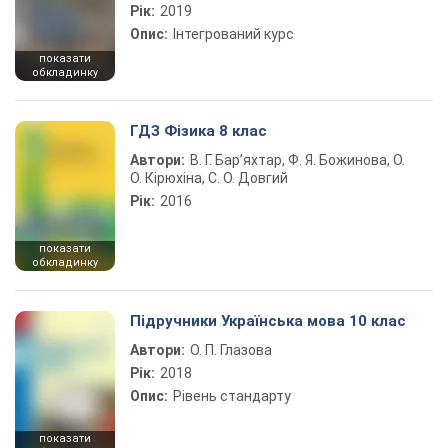
Рік:
2019
Опис:
Інтегрований курс
показати
обкладинку
ГДЗ Фізика 8 клас
Автори:
В. Г. Бар’яхтар, Ф. Я. Божинова, О.
О. Кірюхіна, С. О. Довгий
Рік:
2016
показати
обкладинку
Підручники Українська мова 10 клас
Автори:
О. П. Глазова
Рік:
2018
Опис:
Рівень стандарту
показати