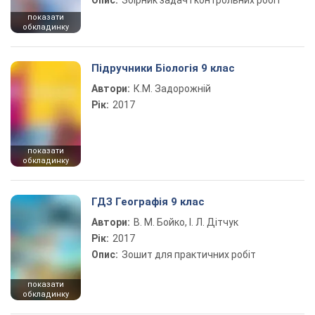
Опис:
Збірник задач і контрольних робіт
показати
обкладинку
Підручники Біологія 9 клас
Автори:
К.М. Задорожній
Рік:
2017
показати
обкладинку
ГДЗ Географія 9 клас
Автори:
В. М. Бойко, І. Л. Дітчук
Рік:
2017
Опис:
Зошит для практичних робіт
показати
обкладинку