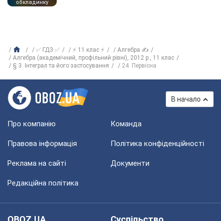
обкладинку
✅ ГДЗ ✅
⚡ 11 клас ⚡
Алгебра ✍
Алгебра (академічний, профільний рівні), 2012 р., 11 клас
§ 3. Інтеграл та його застосування
24. Первісна
В начало
Про компанію
Команда
Правова інформація
Політика конфіденційності
Реклама на сайті
Документи
Редакційна політика
OBOZ.UA
Суспільство