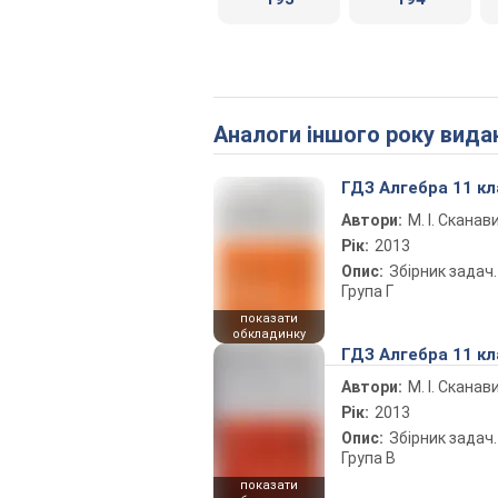
Аналоги іншого року вида
ГДЗ Алгебра 11 кл
Автори:
М. І. Сканав
Рік:
2013
Опис:
Збірник задач.
Група Г
показати
обкладинку
ГДЗ Алгебра 11 кл
Автори:
М. І. Сканав
Рік:
2013
Опис:
Збірник задач.
Група В
показати