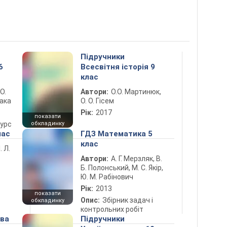
Підручники
6
Всесвітня історія 9
клас
 О.
Автори:
О.О. Мартинюк,
лака
О. О. Гісем
Рік:
2017
показати
курс
обкладинку
лас
ГДЗ Математика 5
клас
. Л.
Автори:
А. Г. Мерзляк, В.
Б. Полонський, М. С. Якір,
Ю. М. Рабінович
Рік:
2013
показати
Опис:
Збірник задач і
обкладинку
контрольних робіт
ова
Підручники