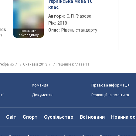
Українська мова 10
клас
Автори:
О. П. Глазова
Рік:
2018
ends
Опис:
Рівень стандарту
показати
n
обкладинку
гебра ✍
Сканави 2013
Решение к главе 11
Команда
Правова інформація
ті
Документи
Редакційна політика
Світ
Спорт
Суспільство
Всі новини
Новини ос