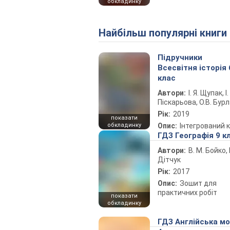
обкладинку
Найбільш популярні книги
Підручники
Всесвітня історія 
клас
Автори:
І. Я. Щупак, І.
Піскарьова, О.В. Бур
Рік:
2019
показати
обкладинку
Опис:
Інтегрований 
ГДЗ Географія 9 к
Автори:
В. М. Бойко, І
Дітчук
Рік:
2017
Опис:
Зошит для
практичних робіт
показати
обкладинку
ГДЗ Англійська м