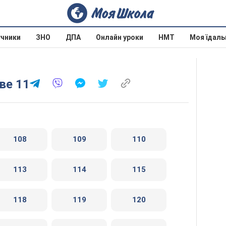
учники
ЗНО
ДПА
Онлайн уроки
НМТ
Моя їдаль
ве 11
108
109
110
113
114
115
118
119
120