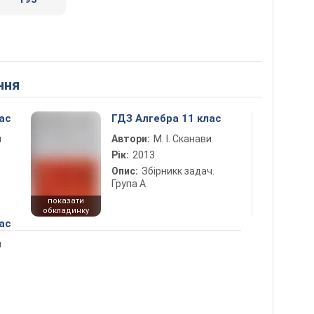
ння
ас
ГДЗ Алгебра 11 клас
и
Автори:
М. І. Сканави
Рік:
2013
Опис:
Збірникк задач.
Група А
показати
обкладинку
ас
и