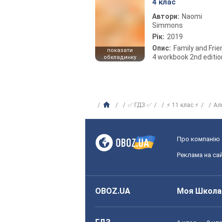
4 клас
Автори:
Naomi
Simmons
Рік:
2019
Опис:
Family and Fri
показати
4 workbook 2nd editio
обкладинку
✅ ГДЗ ✅
⚡ 11 клас ⚡
Ал
Про компанію
Реклама на сай
OBOZ.UA
Моя Школа