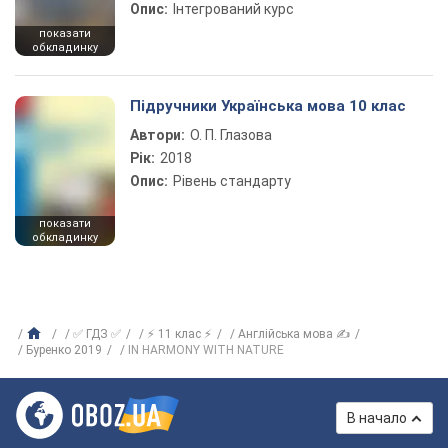
Опис:
Інтегрований курс
показати
обкладинку
Підручники Українська мова 10 клас
Автори:
О. П. Глазова
Рік:
2018
Опис:
Рівень стандарту
показати
обкладинку
✅ ГДЗ ✅
⚡ 11 клас ⚡
Англійська мова ✍
Буренко 2019
IN HARMONY WITH NATURE
В начало