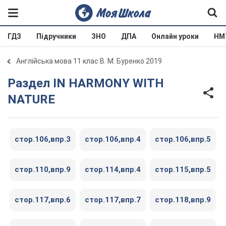
ГДЗ
Підручники
ЗНО
ДПА
Онлайн уроки
НМ
Англійська мова 11 клас В. М. Буренко 2019
Раздел IN HARMONY WITH
NATURE
стор.106,впр.3
стор.106,впр.4
стор.106,впр.5
стор.110,впр.9
стор.114,впр.4
стор.115,впр.5
стор.117,впр.6
стор.117,впр.7
стор.118,впр.9