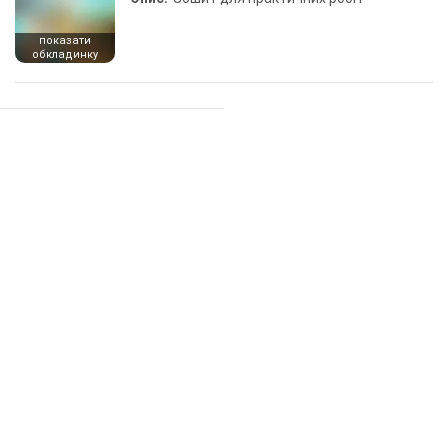
показати
обкладинку