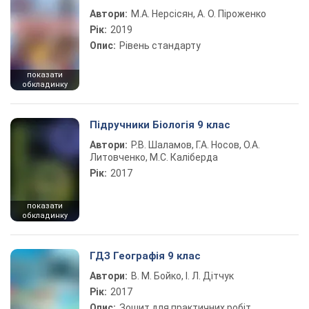
Автори:
М.А. Нерсісян, А. О. Піроженко
Рік:
2019
Опис:
Рівень стандарту
показати
обкладинку
Підручники Біологія 9 клас
Автори:
Р.В. Шаламов, Г.А. Носов, О.А.
Литовченко, М.С. Каліберда
Рік:
2017
показати
обкладинку
ГДЗ Географія 9 клас
Автори:
В. М. Бойко, І. Л. Дітчук
Рік:
2017
Опис:
Зошит для практичних робіт