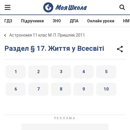
ГДЗ
Підручники
ЗНО
ДПА
Онлайн уроки
НМ
Астрономія 11 клас М. П. Пришляк 2011
Раздел § 17. Життя у Всесвіті
1
2
3
4
5
6
7
8
9
10