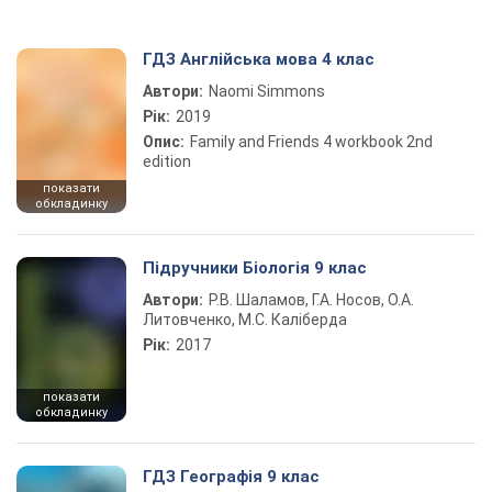
ГДЗ Англійська мова 4 клас
Автори:
Naomi Simmons
Рік:
2019
Опис:
Family and Friends 4 workbook 2nd
edition
показати
обкладинку
Підручники Біологія 9 клас
Автори:
Р.В. Шаламов, Г.А. Носов, О.А.
Литовченко, М.С. Каліберда
Рік:
2017
показати
обкладинку
ГДЗ Географія 9 клас