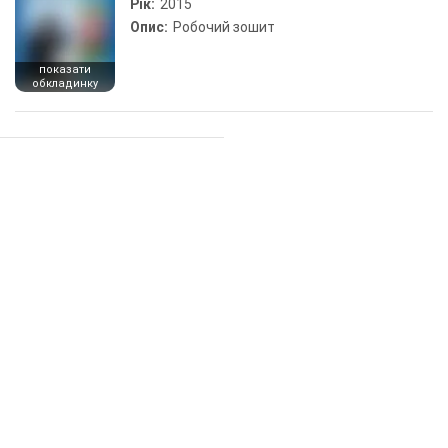
Рік:
2015
Опис:
Робочий зошит
показати
обкладинку