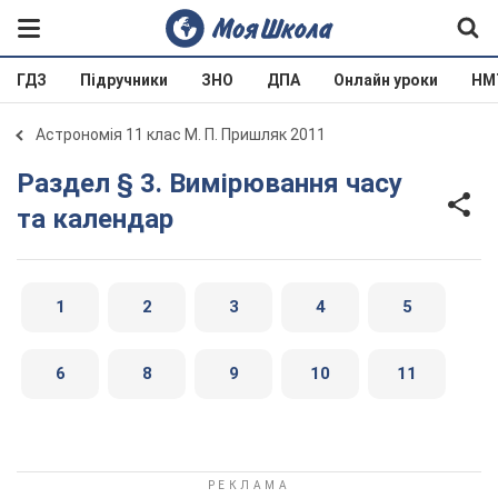
ГДЗ
Підручники
ЗНО
ДПА
Онлайн уроки
НМ
Астрономія 11 клас М. П. Пришляк 2011
Раздел § 3. Вимірювання часу
та календар
1
2
3
4
5
6
8
9
10
11