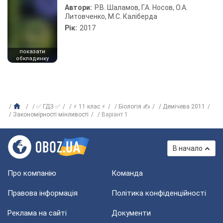
Автори:
Р.В. Шаламов, Г.А. Носов, О.А.
Литовченко, М.С. Каліберда
Рік:
2017
показати
обкладинку
✅ ГДЗ ✅
⚡ 11 клас ⚡
Біологія ✍
Демічева 2011
Закономірності мінливості
Варіант 1
В начало
Про компанію
Команда
Правова інформація
Політика конфіденційності
Реклама на сайті
Документи