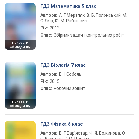
ГДЗ Математика 5 клас
Автори:
А. Г. Мерзляк, В. Б. Полонський, М.
С. Якір, Ю. М. Рабінович
Рік:
2013
Опис:
Збірник задач і контрольних робіт
показати
обкладинку
ГДЗ Біологія 7 клас
Автори:
В. І. Соболь
Рік:
2015
Опис:
Робочий зошит
показати
обкладинку
ГДЗ Фізика 8 клас
Автори:
В. Г. Бар’яхтар, Ф. Я. Божинова, О.
О. Кірюхіна, С. О. Довгий