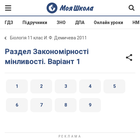
ГДЗ
Підручники
ЗНО
ДПА
Онлайн уроки
НМ
Біологія 11 клас И. Ф. Демичева 2011
Раздел Закономірності
мінливості. Варіант 1
1
2
3
4
5
6
7
8
9