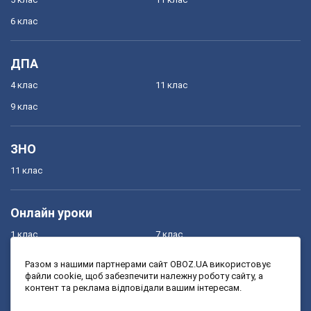
6 клас
ДПА
4 клас
11 клас
9 клас
ЗНО
11 клас
Онлайн уроки
1 клас
7 клас
2 клас
8 клас
Разом з нашими партнерами сайт OBOZ.UA використовує
файли cookie, щоб забезпечити належну роботу сайту, а
3 клас
9 клас
контент та реклама відповідали вашим інтересам.
4 клас
10 клас