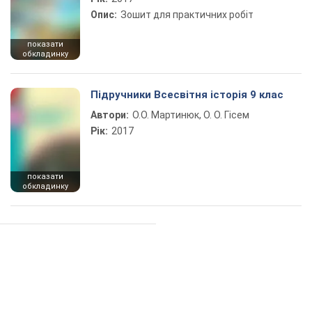
Опис:
Зошит для практичних робіт
показати
обкладинку
Підручники Всесвітня історія 9 клас
Автори:
О.О. Мартинюк, О. О. Гісем
Рік:
2017
показати
обкладинку