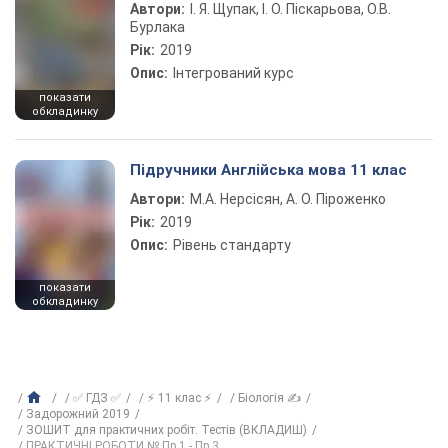
Автори:
І. Я. Щупак, І. О. Піскарьова, О.В.
Бурлака
Рік:
2019
Опис:
Інтегрований курс
показати
обкладинку
Підручники Англійська мова 11 клас
Автори:
М.А. Нерсісян, А. О. Піроженко
Рік:
2019
Опис:
Рівень стандарту
показати
обкладинку
✅ ГДЗ ✅
⚡ 11 клас ⚡
Біологія ✍
Задорожний 2019
ЗОШИТ для практичних робіт. Тестів (ВКЛАДИШ)
ПРАКТИЧНІ РОБОТИ № Пр.1 - Пр.3