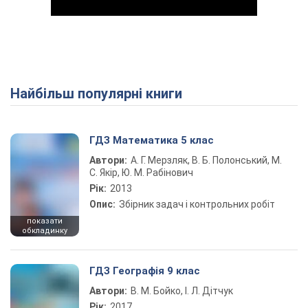
Найбільш популярні книги
Play Video
ГДЗ Математика 5 клас
Автори:
А. Г. Мерзляк, В. Б. Полонський, М.
С. Якір, Ю. М. Рабінович
Рік:
2013
Опис:
Збірник задач і контрольних робіт
показати
обкладинку
ГДЗ Географія 9 клас
Автори:
В. М. Бойко, І. Л. Дітчук
Рік:
2017