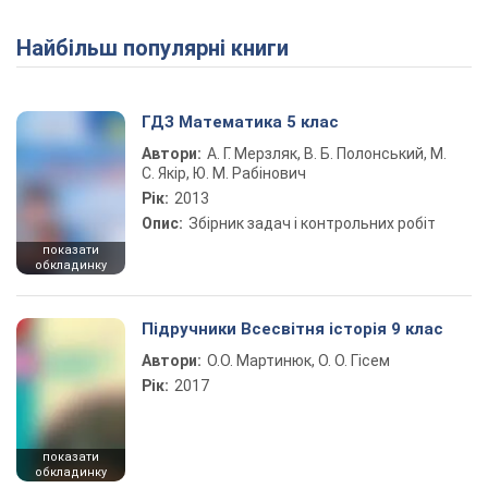
Найбільш популярні книги
Play Video
ГДЗ Математика 5 клас
Автори:
А. Г. Мерзляк, В. Б. Полонський, М.
С. Якір, Ю. М. Рабінович
Рік:
2013
Опис:
Збірник задач і контрольних робіт
показати
обкладинку
Підручники Всесвітня історія 9 клас
Автори:
О.О. Мартинюк, О. О. Гісем
Рік:
2017
показати
обкладинку