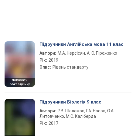
Підручники Англійська мова 11 клас
Автори:
М.А. Нерсісян, А. О. Піроженко
Рік:
2019
Опис:
Рівень стандарту
показати
обкладинку
Підручники Біологія 9 клас
Автори:
Р.В. Шаламов, Г.А. Носов, О.А.
Литовченко, М.С. Каліберда
Рік:
2017