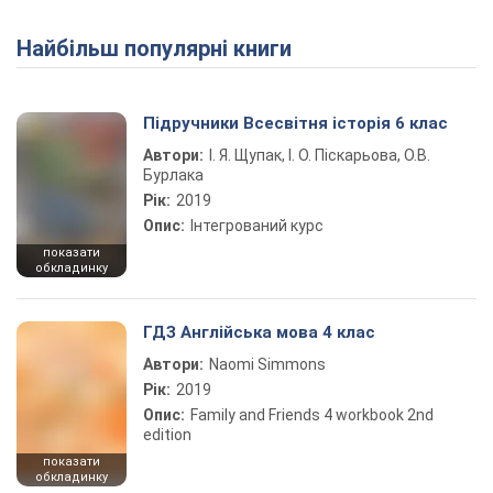
Найбільш популярні книги
Play Video
Підручники Всесвітня історія 6 клас
Автори:
І. Я. Щупак, І. О. Піскарьова, О.В.
Бурлака
Рік:
2019
Опис:
Інтегрований курс
показати
обкладинку
ГДЗ Англійська мова 4 клас
Автори:
Naomi Simmons
Рік:
2019
Опис:
Family and Friends 4 workbook 2nd
edition
показати
обкладинку