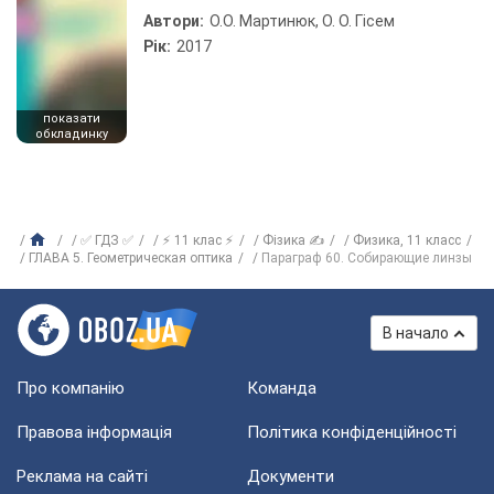
Автори:
О.О. Мартинюк, О. О. Гісем
Рік:
2017
показати
обкладинку
✅ ГДЗ ✅
⚡ 11 клас ⚡
Фізика ✍
Физика, 11 класс
ГЛАВА 5. Геометрическая оптика
Параграф 60. Собирающие линзы
В начало
Про компанію
Команда
Правова інформація
Політика конфіденційності
Реклама на сайті
Документи