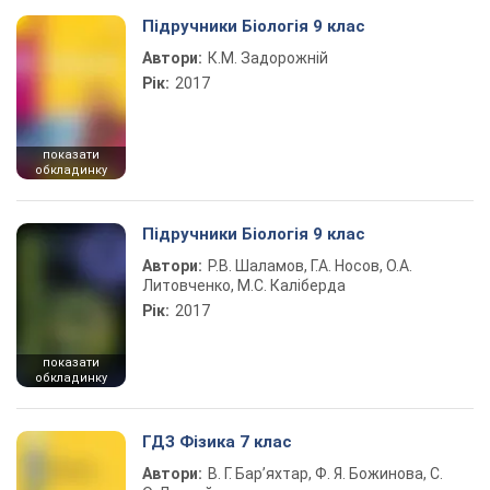
Підручники Біологія 9 клас
Автори:
К.М. Задорожній
Рік:
2017
показати
обкладинку
Підручники Біологія 9 клас
Автори:
Р.В. Шаламов, Г.А. Носов, О.А.
Литовченко, М.С. Каліберда
Рік:
2017
показати
обкладинку
ГДЗ Фізика 7 клас
Автори:
В. Г. Бар’яхтар, Ф. Я. Божинова, С.