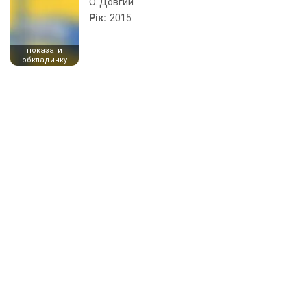
О. Довгий
Рік:
2015
показати
обкладинку