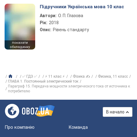
Підручники Українська мова 10 клас
Автори:
О. П. Глазова
Рік:
2018
Опис:
Рівень стандарту
показати
обкладинку
✅ ГДЗ ✅
⚡ 11 клас ⚡
Фізика ✍
Физика, 11 класс
ГЛАВА 1. Постоянный электрический ток
Параграф 15. Передача мощности электрического тока от источника к
потребителю
В начало
Про компанію
Команда