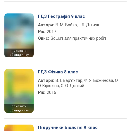
ГДЗ Географія 9 клас
Автори:
В. М. Бойко, І. Л. Дітчук
Рік:
2017
Опис:
Зошит для практичних робіт
показати
обкладинку
ГДЗ Фізика 8 клас
Автори:
В. Г. Бар’яхтар, Ф. Я. Божинова, О.
О. Кірюхіна, С. О. Довгий
Рік:
2016
показати
обкладинку
Підручники Біологія 9 клас