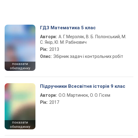
ГДЗ Математика 5 клас
Автори:
А. Г. Мерзляк, В. Б. Полонський, М.
С. Якір, Ю. М. Рабінович
Рік:
2013
Опис:
Збірник задач і контрольних робіт
показати
обкладинку
Підручники Всесвітня історія 9 клас
Автори:
О.О. Мартинюк, О. О. Гісем
Рік:
2017
показати
обкладинку