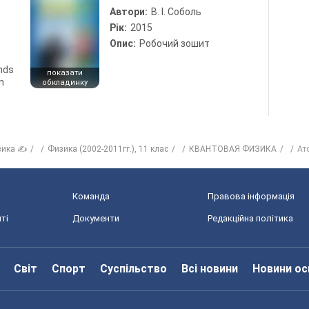
Автори:
В. І. Соболь
Рік:
2015
Опис:
Робочий зошит
ends
показати
n
обкладинку
зика ✍
Физика (2002-2011гг.), 11 клас
КВАНТОВАЯ ФИЗИКА
Ат
Команда
Правова інформація
ті
Документи
Редакційна політика
Світ
Спорт
Суспільство
Всі новини
Новини ос