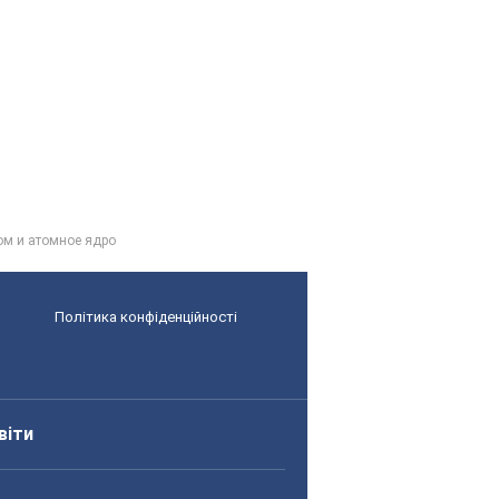
ом и атомное ядро
Політика конфіденційності
віти