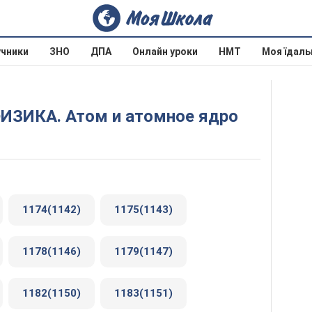
учники
ЗНО
ДПА
Онлайн уроки
НМТ
Моя їдаль
ИЗИКА. Атом и атомное ядро
1174(1142)
1175(1143)
1178(1146)
1179(1147)
1182(1150)
1183(1151)