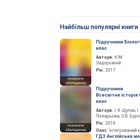
Найбільш популярні книги
Підручники Біолог
клас
Автори:
К.М.
Задорожній
Рік:
2017
показати
обкладинку
Підручники
Всесвітня історія 
клас
Автори:
І. Я. Щупак, І.
Піскарьова, О.В. Бур
Рік:
2019
показати
обкладинку
Опис:
Інтегрований 
ГДЗ Англійська м