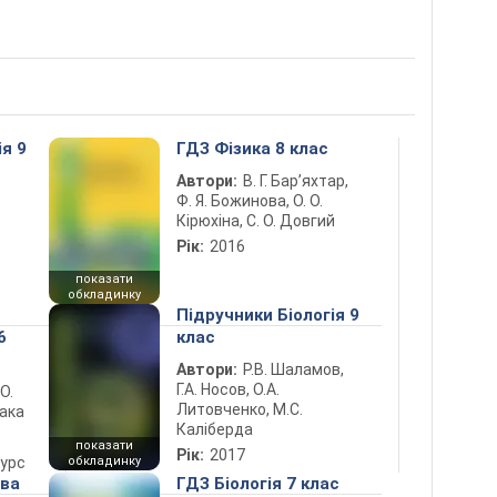
ія 9
ГДЗ Фізика 8 клас
Автори:
В. Г. Бар’яхтар,
Ф. Я. Божинова, О. О.
Кірюхіна, С. О. Довгий
Рік:
2016
показати
обкладинку
Підручники Біологія 9
6
клас
Автори:
Р.В. Шаламов,
Г.А. Носов, О.А.
 О.
Литовченко, М.С.
лака
Каліберда
показати
Рік:
2017
курс
обкладинку
ова
ГДЗ Біологія 7 клас