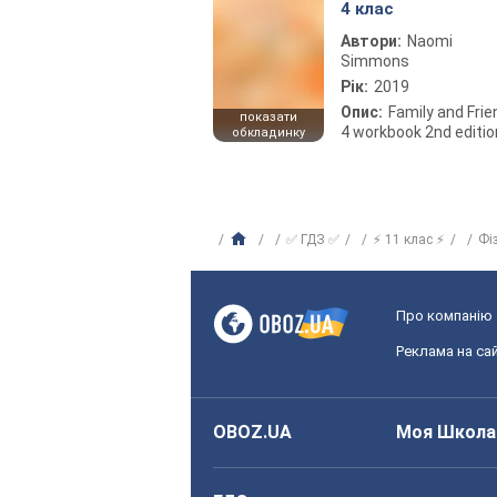
4 клас
Автори:
Naomi
Simmons
Рік:
2019
Опис:
Family and Fri
показати
4 workbook 2nd editio
обкладинку
✅ ГДЗ ✅
⚡ 11 клас ⚡
Фі
Про компанію
Реклама на сай
OBOZ.UA
Моя Школа