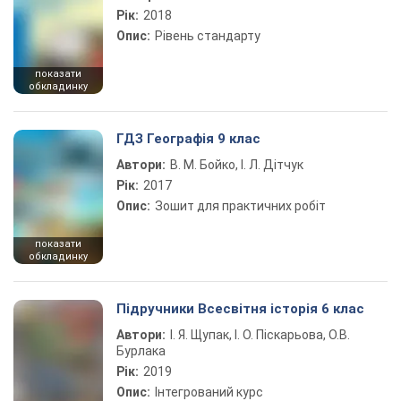
Рік:
2018
Опис:
Рівень стандарту
показати
обкладинку
ГДЗ Географія 9 клас
Автори:
В. М. Бойко, І. Л. Дітчук
Рік:
2017
Опис:
Зошит для практичних робіт
показати
обкладинку
Підручники Всесвітня історія 6 клас
Автори:
І. Я. Щупак, І. О. Піскарьова, О.В.
Бурлака
Рік:
2019
Опис:
Інтегрований курс