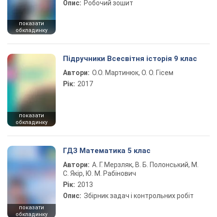
Опис:
Робочий зошит
показати
обкладинку
Підручники Всесвітня історія 9 клас
Автори:
О.О. Мартинюк, О. О. Гісем
Рік:
2017
показати
обкладинку
ГДЗ Математика 5 клас
Автори:
А. Г. Мерзляк, В. Б. Полонський, М.
С. Якір, Ю. М. Рабінович
Рік:
2013
Опис:
Збірник задач і контрольних робіт
показати
обкладинку