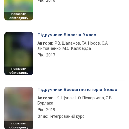
Рік:
2016
показати
обкладинку
Підручники Біологія 9 клас
Автори:
Р.В. Шаламов, Г.А. Носов, О.А.
Литовченко, М.С. Каліберда
Рік:
2017
показати
обкладинку
Підручники Всесвітня історія 6 клас
Автори:
І. Я. Щупак, І. О. Піскарьова, О.В.
Бурлака
Рік:
2019
Опис:
Інтегрований курс
показати
обкладинку