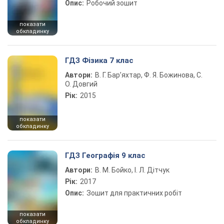
Опис:
Робочий зошит
показати
обкладинку
ГДЗ Фізика 7 клас
Автори:
В. Г. Бар’яхтар, Ф. Я. Божинова, С.
О. Довгий
Рік:
2015
показати
обкладинку
ГДЗ Географія 9 клас
Автори:
В. М. Бойко, І. Л. Дітчук
Рік:
2017
Опис:
Зошит для практичних робіт
показати
обкладинку