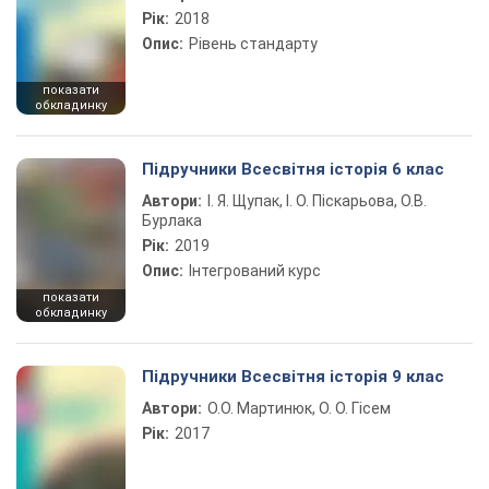
Рік:
2018
Опис:
Рівень стандарту
показати
обкладинку
Підручники Всесвітня історія 6 клас
Автори:
І. Я. Щупак, І. О. Піскарьова, О.В.
Бурлака
Рік:
2019
Опис:
Інтегрований курс
показати
обкладинку
Підручники Всесвітня історія 9 клас
Автори:
О.О. Мартинюк, О. О. Гісем
Рік:
2017