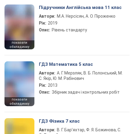
Підручники Англійська мова 11 клас
Автори:
М.А. Нерсісян, А. О. Піроженко
Рік:
2019
Опис:
Рівень стандарту
показати
обкладинку
ГДЗ Математика 5 клас
Автори:
А. Г. Мерзляк, В. Б. Полонський, М.
С. Якір, Ю. М. Рабінович
Рік:
2013
Опис:
Збірник задач і контрольних робіт
показати
обкладинку
ГДЗ Фізика 7 клас
Автори:
В. Г. Бар’яхтар, Ф. Я. Божинова, С.