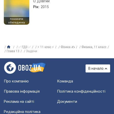
О. Довгий
Рік:
2015
показати
обкладинку
✅ ГДЗ ✅
⚡ 11 клас ⚡
Фізика ✍
Физика, 11 класс
Глава 13
Задачи
В начало
Про компанію
Команда
Правова інформація
Політика конфіденційності
Реклама на сайті
Документи
Редакційна політика