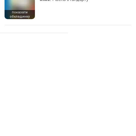
показати
обкладинку