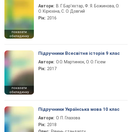
Автори:
В. Г. Бар’яхтар, Ф. Я. Божинова, О.
О. Кірюхіна, С. О. Довгий
Рік:
2016
показати
обкладинку
Підручники Всесвітня історія 9 клас
Автори:
О.О. Мартинюк, О. О. Гісем
Рік:
2017
показати
обкладинку
Підручники Українська мова 10 клас
Автори:
О. П. Глазова
Рік:
2018
Опис:
Рівень стандарту