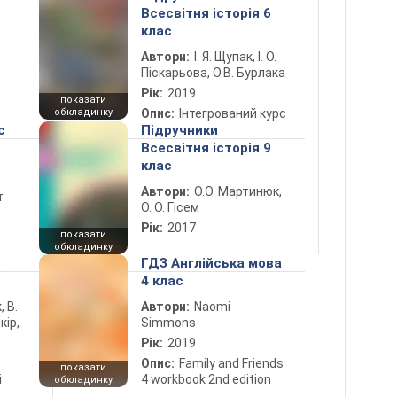
Всесвітня історія 6
клас
Автори:
І. Я. Щупак, І. О.
Піскарьова, О.В. Бурлака
Рік:
2019
показати
обкладинку
Опис:
Інтегрований курс
с
Підручники
Всесвітня історія 9
клас
Автори:
О.О. Мартинюк,
т
О. О. Гісем
Рік:
2017
показати
обкладинку
5
ГДЗ Англійська мова
4 клас
, В.
Автори:
Naomi
кір,
Simmons
Рік:
2019
Опис:
Family and Friends
показати
і
4 workbook 2nd edition
обкладинку