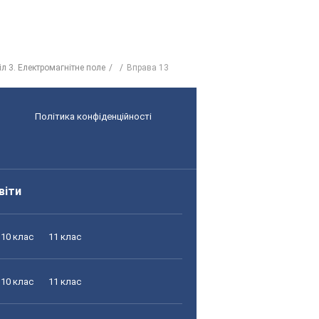
іл 3. Електромагнітне поле
Вправа 13
Політика конфіденційності
віти
10 клас
11 клас
10 клас
11 клас