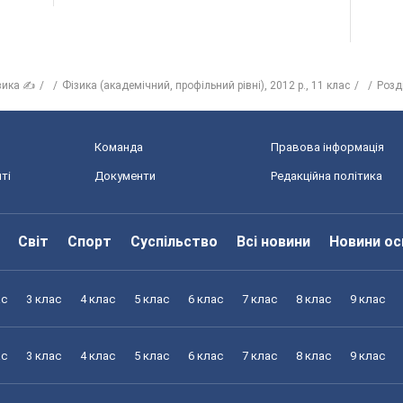
зика ✍
Фізика (академічний, профільний рівні), 2012 р., 11 клас
Розд
Команда
Правова інформація
ті
Документи
Редакційна політика
Світ
Спорт
Суспільство
Всі новини
Новини ос
ас
3 клас
4 клас
5 клас
6 клас
7 клас
8 клас
9 клас
ас
3 клас
4 клас
5 клас
6 клас
7 клас
8 клас
9 клас