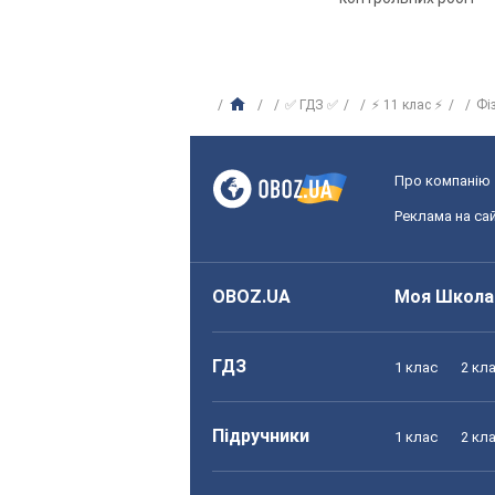
✅ ГДЗ ✅
⚡ 11 клас ⚡
Фі
Про компанію
Реклама на сай
OBOZ.UA
Моя Школа
ГДЗ
1 клас
2 кл
Підручники
1 клас
2 кл