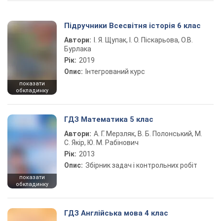
Підручники Всесвітня історія 6 клас
Автори:
І. Я. Щупак, І. О. Піскарьова, О.В.
Бурлака
Рік:
2019
Опис:
Інтегрований курс
показати
обкладинку
ГДЗ Математика 5 клас
Автори:
А. Г. Мерзляк, В. Б. Полонський, М.
С. Якір, Ю. М. Рабінович
Рік:
2013
Опис:
Збірник задач і контрольних робіт
показати
обкладинку
ГДЗ Англійська мова 4 клас