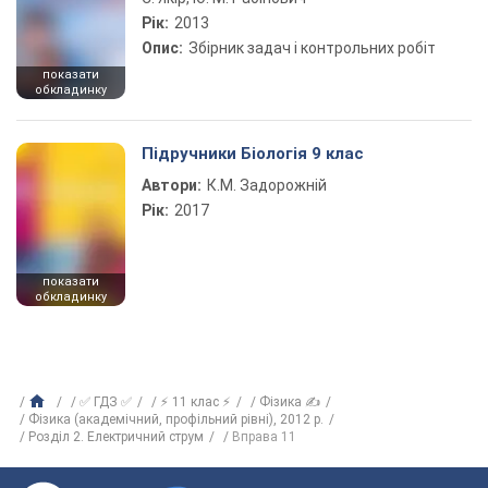
Рік:
2013
Опис:
Збірник задач і контрольних робіт
показати
обкладинку
Підручники Біологія 9 клас
Автори:
К.М. Задорожній
Рік:
2017
показати
обкладинку
✅ ГДЗ ✅
⚡ 11 клас ⚡
Фізика ✍
Фізика (академічний, профільний рівні), 2012 р.
Розділ 2. Електричний струм
Вправа 11