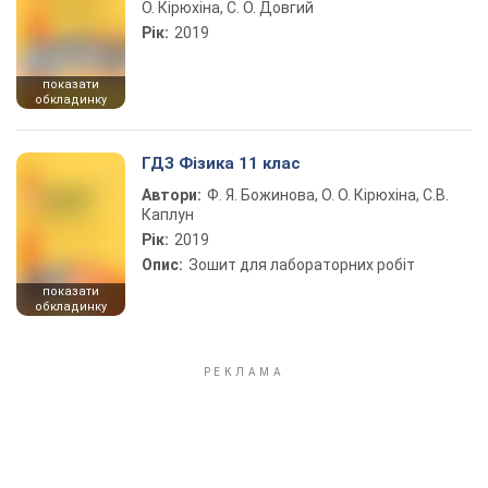
О. Кірюхіна, С. О. Довгий
Рік:
2019
показати
обкладинку
ГДЗ Фізика 11 клас
Автори:
Ф. Я. Божинова, О. О. Кірюхіна, С.В.
Каплун
Рік:
2019
Опис:
Зошит для лабораторних робіт
показати
обкладинку