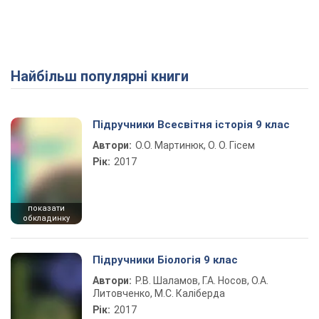
Найбільш популярні книги
Підручники Всесвітня історія 9 клас
Автори:
О.О. Мартинюк, О. О. Гісем
Рік:
2017
показати
обкладинку
Підручники Біологія 9 клас
Автори:
Р.В. Шаламов, Г.А. Носов, О.А.
Литовченко, М.С. Каліберда
Рік:
2017