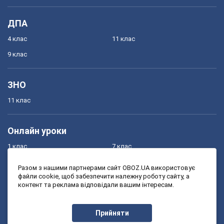
ДПА
4 клас
11 клас
9 клас
ЗНО
11 клас
Онлайн уроки
1 клас
7 клас
2 клас
8 клас
Разом з нашими партнерами сайт OBOZ.UA використовує
файли cookie, щоб забезпечити належну роботу сайту, а
3 клас
9 клас
контент та реклама відповідали вашим інтересам.
4 клас
10 клас
5 клас
11 клас
Прийняти
6 клас