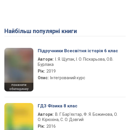
Найбільш популярні книги
Підручники Всесвітня історія 6 клас
Автори:
І. Я. Щупак, І. О. Піскарьова, О.В.
Бурлака
Рік:
2019
Опис:
Інтегрований курс
показати
обкладинку
ГДЗ Фізика 8 клас
Автори:
В. Г. Бар’яхтар, Ф. Я. Божинова, О.
О. Кірюхіна, С. О. Довгий
Рік:
2016