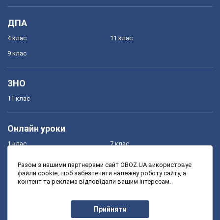
ДПА
4 клас
11 клас
9 клас
ЗНО
11 клас
Онлайн уроки
1 клас
7 клас
2 клас
8 клас
Разом з нашими партнерами сайт OBOZ.UA використовує
файли cookie, щоб забезпечити належну роботу сайту, а
3 клас
9 клас
контент та реклама відповідали вашим інтересам.
4 клас
10 клас
5 клас
11 клас
Прийняти
6 клас