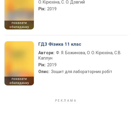
О. Кірюхіна, С. О. Довгий
Рік:
2019
показати
обкладинку
ГДЗ Фізика 11 клас
Автори:
Ф. Я. Божинова, О. О. Кірюхіна, С.В.
Каплун
Рік:
2019
Опис:
Зошит для лабораторних робіт
показати
обкладинку