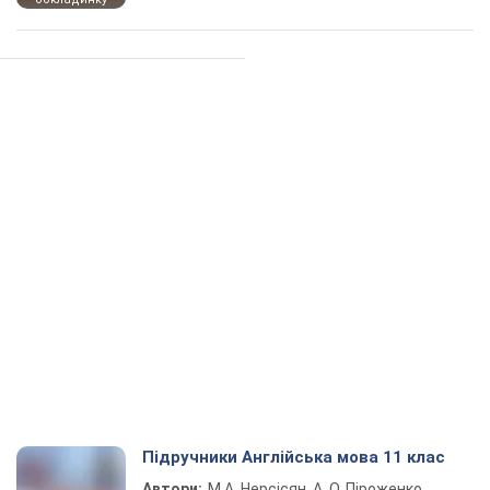
Підручники Англійська мова 11 клас
Автори:
М.А. Нерсісян, А. О. Піроженко