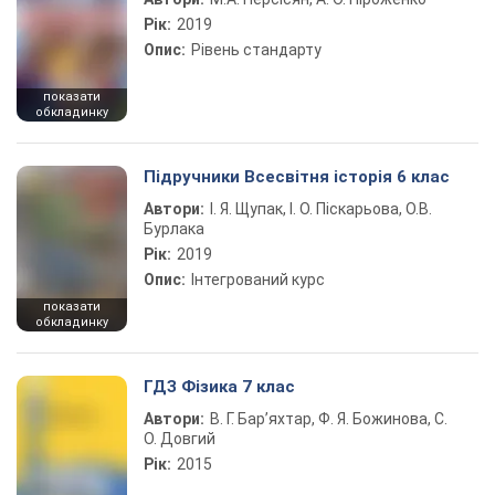
Рік:
2019
Опис:
Рівень стандарту
показати
обкладинку
Підручники Всесвітня історія 6 клас
Автори:
І. Я. Щупак, І. О. Піскарьова, О.В.
Бурлака
Рік:
2019
Опис:
Інтегрований курс
показати
обкладинку
ГДЗ Фізика 7 клас
Автори:
В. Г. Бар’яхтар, Ф. Я. Божинова, С.
О. Довгий
Рік:
2015