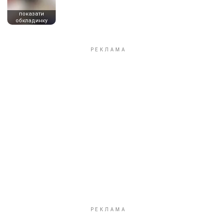
показати
обкладинку