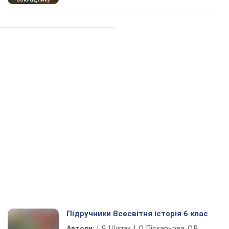
Підручники Всесвітня історія 6 клас
Автори:
І. Я. Щупак, І. О. Піскарьова, О.В.