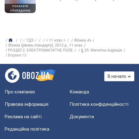
показати
обкладинку
✅ ГДЗ ✅
⚡ 11 клас ⚡
Фізика ✍
Фізика (рівень стандарту), 2012 р., 11 клас
РОЗДІЛ 2. ЕЛЕКТРОМАГНІТНЕ ПОЛЕ
§ 25. Магнітна індукція
Вправа 13
В начало
Про компанію
Команда
Правова інформація
Політика конфіденційності
Реклама на сайті
Документи
Редакційна політика