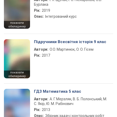
Бурлака
Рік:
2019
Опис:
Інтегрований курс
показати
обкладинку
Підручники Всесвітня історія 9 клас
Автори:
О.О. Мартинюк, О. О. Гісем
Рік:
2017
показати
обкладинку
ГДЗ Математика 5 клас
Автори:
А. Г. Мерзляк, В. Б. Полонський, М.
С. Якір, Ю. М. Рабінович
Рік:
2013
Опис:
Збірник задач і контрольних робіт