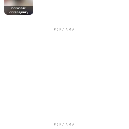
показати
обкладинку