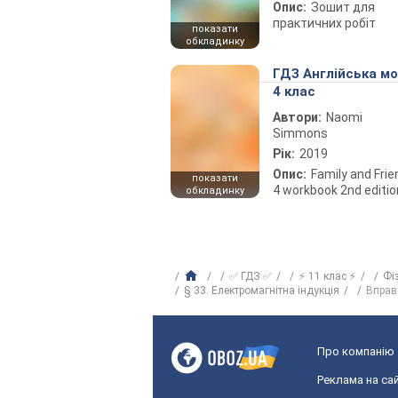
Опис:
Зошит для
практичних робіт
показати
обкладинку
ГДЗ Англійська м
4 клас
Автори:
Naomi
Simmons
Рік:
2019
Опис:
Family and Fri
показати
4 workbook 2nd editio
обкладинку
✅ ГДЗ ✅
⚡ 11 клас ⚡
Фі
§ 33. Електромагнітна індукція
Вправ
Про компанію
Реклама на сай