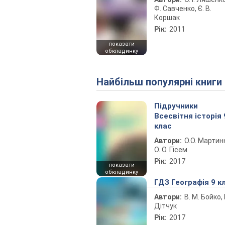
Ф. Савченко, Є. В.
Коршак
Рік:
2011
показати
обкладинку
Найбільш популярні книги
Підручники
Всесвітня історія 
клас
Автори:
О.О. Мартин
О. О. Гісем
Рік:
2017
показати
обкладинку
ГДЗ Географія 9 к
Автори:
В. М. Бойко, І
Дітчук
Рік:
2017