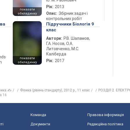
Ю. М. Рабінович
Рік:
2013
показати
Опис:
Збірник задач і
обкладинку
контрольних робіт
ова
Підручники Біологія 9
клас
Автори:
Р.В. Шаламов,
Г.А. Носов, О.А.
Литовченко, М.С.
Каліберда
ends
показати
Рік:
2017
n
обкладинку
зика ✍
Фізика (рівень стандарту), 2012 р., 11 клас
РОЗДІЛ 2. ЕЛЕКТ
а 16
Команда
Правова інформація
ті
Документи
Редакційна політика