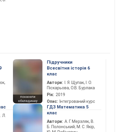
Підручники
9
Всесвітня історія 6
клас
юк,
Автори:
І. Я. Щупак, І. О.
Піскарьова, О.В. Бурлака
Рік:
2019
показати
обкладинку
Опис:
Інтегрований курс
лас
ГДЗ Математика 5
клас
. Л.
Автори:
А. Г. Мерзляк, В.
Б. Полонський, М. С. Якір,