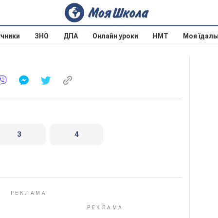
учники
ЗНО
ДПА
Онлайн уроки
НМТ
Моя їдаль
3
4