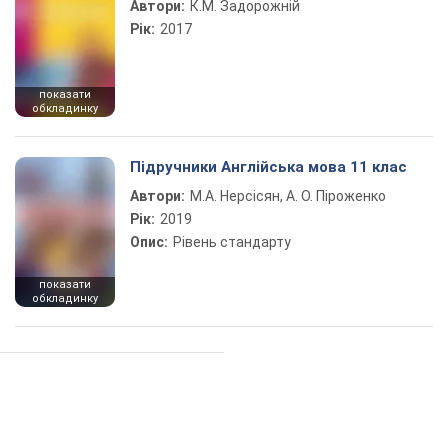
Автори:
К.М. Задорожній
Рік:
2017
показати
обкладинку
Підручники Англійська мова 11 клас
Автори:
М.А. Нерсісян, А. О. Піроженко
Рік:
2019
Опис:
Рівень стандарту
показати
обкладинку