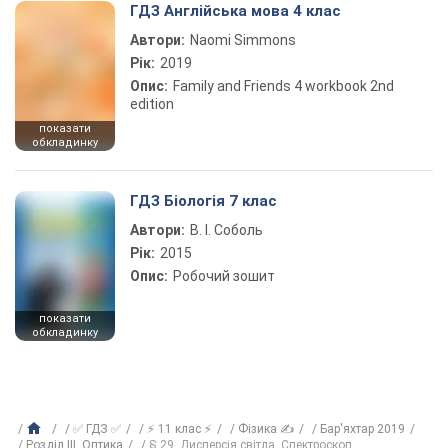
ГДЗ Англійська мова 4 клас
Автори:
Naomi Simmons
Рік:
2019
Опис:
Family and Friends 4 workbook 2nd
edition
показати
обкладинку
ГДЗ Біологія 7 клас
Автори:
В. І. Соболь
Рік:
2015
Опис:
Робочий зошит
показати
обкладинку
✅ ГДЗ ✅
⚡ 11 клас ⚡
Фізика ✍
Бар'яхтар 2019
Розділ III. Оптика
§ 29. Дисперсія світла. Спектроскоп