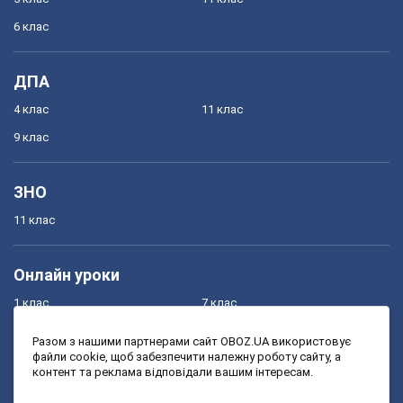
6 клас
ДПА
4 клас
11 клас
9 клас
ЗНО
11 клас
Онлайн уроки
1 клас
7 клас
2 клас
8 клас
Разом з нашими партнерами сайт OBOZ.UA використовує
файли cookie, щоб забезпечити належну роботу сайту, а
3 клас
9 клас
контент та реклама відповідали вашим інтересам.
4 клас
10 клас