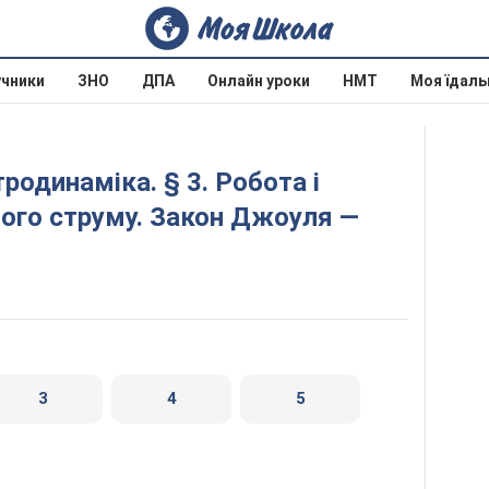
учники
ЗНО
ДПА
Онлайн уроки
НМТ
Моя їдаль
ого струму. Закон Джоуля —
3
4
5