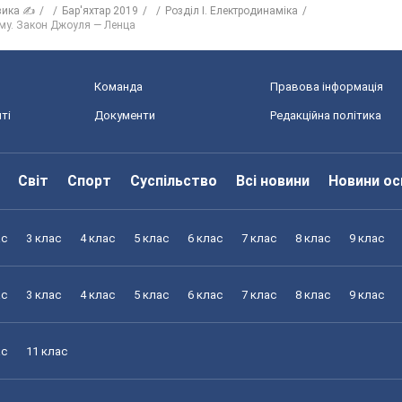
зика ✍
Бар'яхтар 2019
Розділ I. Електродинаміка
руму. Закон Джоуля — Ленца
Команда
Правова інформація
ті
Документи
Редакційна політика
Світ
Спорт
Суспільство
Всі новини
Новини ос
ас
3 клас
4 клас
5 клас
6 клас
7 клас
8 клас
9 клас
ас
3 клас
4 клас
5 клас
6 клас
7 клас
8 клас
9 клас
ас
11 клас