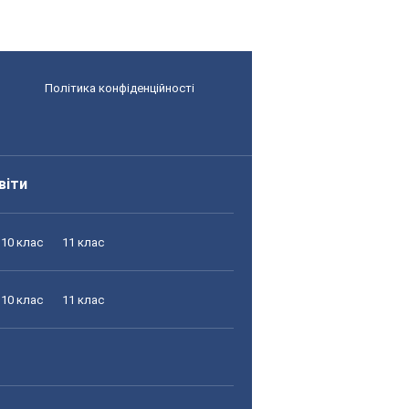
Політика конфіденційності
віти
10 клас
11 клас
10 клас
11 клас