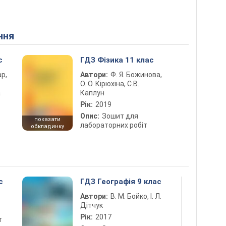
ння
с
ГДЗ Фізика 11 клас
ар,
Автори:
Ф. Я. Божинова,
О. О. Кірюхіна, С.В.
а
Каплун
Рік:
2019
Опис:
Зошит для
показати
лабораторних робіт
обкладинку
с
ГДЗ Географія 9 клас
Автори:
В. М. Бойко, І. Л.
Дітчук
Рік:
2017
т