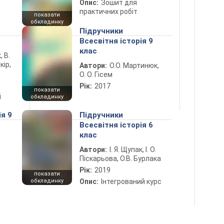
Опис:
Зошит для
практичних робіт
показати
обкладинку
5
Підручники
Всесвітня історія 9
клас
, В.
кір,
Автори:
О.О. Мартинюк,
О. О. Гісем
Рік:
2017
показати
і
обкладинку
ія 9
Підручники
Всесвітня історія 6
клас
Автори:
І. Я. Щупак, І. О.
Піскарьова, О.В. Бурлака
Рік:
2019
показати
обкладинку
Опис:
Інтегрований курс