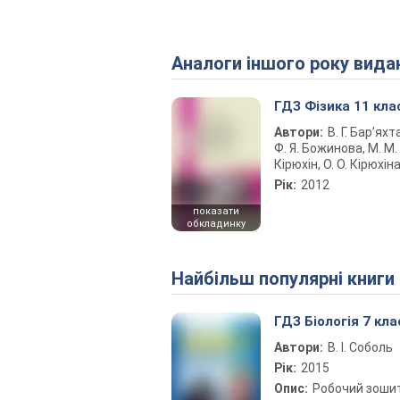
Аналоги іншого року вида
ГДЗ Фізика 11 кла
Автори:
В. Г. Бар’яхт
Ф. Я. Божинова, М. М.
Кірюхін, О. О. Кірюхін
Рік:
2012
показати
обкладинку
Найбільш популярні книги
ГДЗ Біологія 7 кла
Автори:
В. І. Соболь
Рік:
2015
Опис:
Робочий зоши