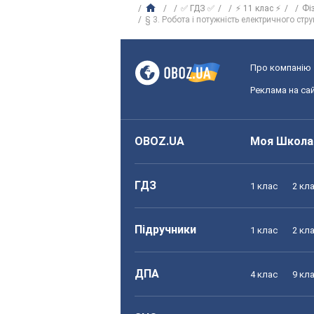
✅ ГДЗ ✅
⚡ 11 клас ⚡
Фі
§ 3. Робота і потужність електричного ст
Про компанію
Реклама на сай
OBOZ.UA
Моя Школа
ГДЗ
1 клас
2 кл
Підручники
1 клас
2 кл
ДПА
4 клас
9 кл