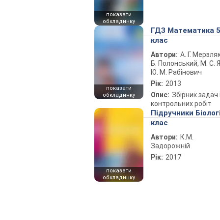
показати
обкладинку
ГДЗ Математика 
клас
Автори:
А. Г. Мерзляк
Б. Полонський, М. С. Я
Ю. М. Рабінович
Рік:
2013
показати
Опис:
Збірник задач 
обкладинку
контрольних робіт
Підручники Біолог
клас
Автори:
К.М.
Задорожній
Рік:
2017
показати
обкладинку