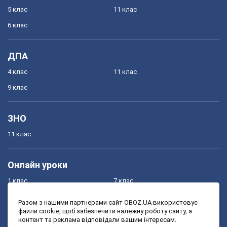
5 клас
11 клас
6 клас
ДПА
4 клас
11 клас
9 клас
ЗНО
11 клас
Онлайн уроки
1 клас
7 клас
2 клас
8 клас
Разом з нашими партнерами сайт OBOZ.UA використовує
файли cookie, щоб забезпечити належну роботу сайту, а
3 клас
9 клас
контент та реклама відповідали вашим інтересам.