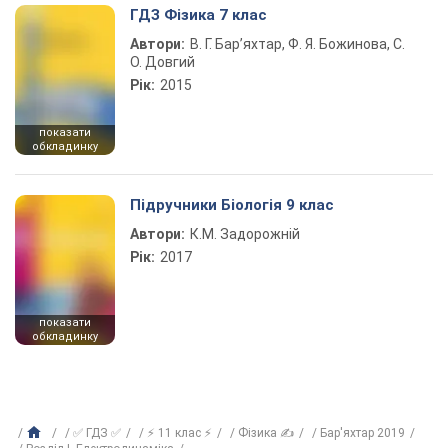
ГДЗ Фізика 7 клас
Автори:
В. Г. Бар’яхтар, Ф. Я. Божинова, С.
О. Довгий
Рік:
2015
показати
обкладинку
Підручники Біологія 9 клас
Автори:
К.М. Задорожній
Рік:
2017
показати
обкладинку
✅ ГДЗ ✅
⚡ 11 клас ⚡
Фізика ✍
Бар'яхтар 2019