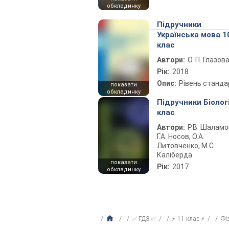
обкладинку
Підручники
Українська мова 1
клас
Автори:
О. П. Глазов
Рік:
2018
Опис:
Рівень станда
показати
обкладинку
Підручники Біолог
клас
Автори:
Р.В. Шаламо
Г.А. Носов, О.А.
Литовченко, М.С.
Каліберда
показати
Рік:
2017
обкладинку
✅ ГДЗ ✅
⚡ 11 клас ⚡
Фі