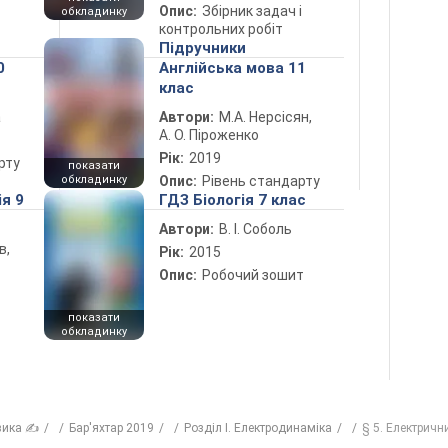
Опис:
Збірник задач і
обкладинку
контрольних робіт
Підручники
0
Англійська мова 11
клас
а
Автори:
М.А. Нерсісян,
А. О. Піроженко
Рік:
2019
рту
показати
обкладинку
Опис:
Рівень стандарту
ія 9
ГДЗ Біологія 7 клас
Автори:
В. І. Соболь
в,
Рік:
2015
Опис:
Робочий зошит
показати
обкладинку
зика ✍
Бар'яхтар 2019
Розділ I. Електродинаміка
§ 5. Електричн