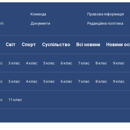
Команда
Правова інформація
ті
Документи
Редакційна політика
Світ
Спорт
Суспільство
Всі новини
Новини ос
ас
3 клас
4 клас
5 клас
6 клас
7 клас
8 клас
9 клас
ас
3 клас
4 клас
5 клас
6 клас
7 клас
8 клас
9 клас
ас
11 клас