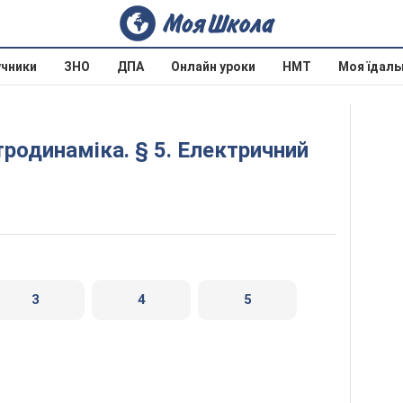
учники
ЗНО
ДПА
Онлайн уроки
НМТ
Моя їдаль
3
4
5