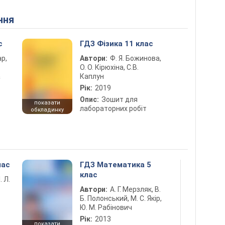
ння
с
ГДЗ Фізика 11 клас
ар,
Автори:
Ф. Я. Божинова,
О. О. Кірюхіна, С.В.
а
Каплун
Рік:
2019
Опис:
Зошит для
показати
лабораторних робіт
обкладинку
лас
ГДЗ Математика 5
клас
. Л.
Автори:
А. Г. Мерзляк, В.
Б. Полонський, М. С. Якір,
Ю. М. Рабінович
Рік:
2013
показати