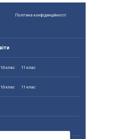
Політика конфіденційності
віти
10 клас
11 клас
10 клас
11 клас