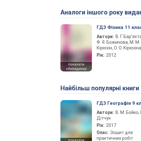
Аналоги іншого року вида
ГДЗ Фізика 11 кла
Автори:
В. Г. Бар’яхт
Ф. Я. Божинова, М. М.
Кірюхін, О. О. Кірюхін
Рік:
2012
показати
обкладинку
Найбільш популярні книги
ГДЗ Географія 9 к
Автори:
В. М. Бойко, І
Дітчук
Рік:
2017
Опис:
Зошит для
практичних робіт
показати