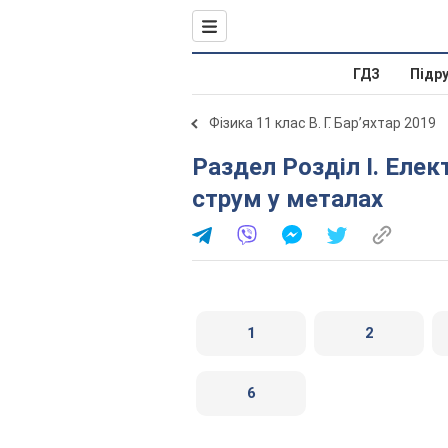
ГДЗ
Підр
Фізика 11 клас В. Г. Бар’яхтар 2019
Раздел Розділ I. Електродинаміка. § 5. Електричний
струм у металах
1
2
6