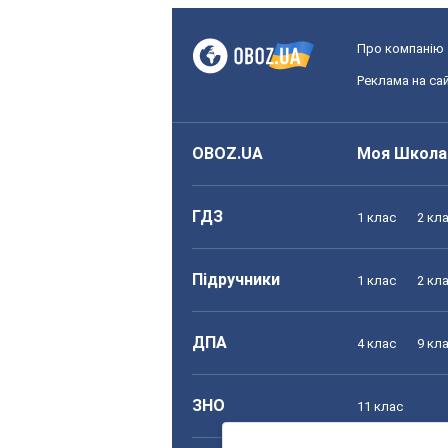
Про компанію
Реклама на сай
OBOZ.UA
Моя Школа
ГДЗ
1 клас
2 кл
Підручники
1 клас
2 кл
ДПА
4 клас
9 кл
ЗНО
11 клас