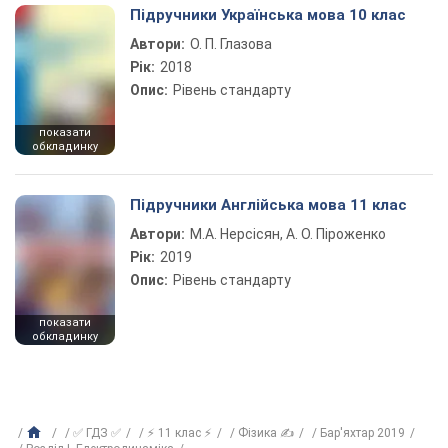
Підручники Українська мова 10 клас
Автори:
О. П. Глазова
Рік:
2018
Опис:
Рівень стандарту
показати
обкладинку
Підручники Англійська мова 11 клас
Автори:
М.А. Нерсісян, А. О. Піроженко
Рік:
2019
Опис:
Рівень стандарту
показати
обкладинку
✅ ГДЗ ✅
⚡ 11 клас ⚡
Фізика ✍
Бар'яхтар 2019