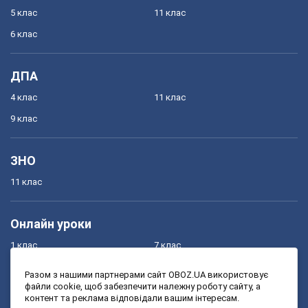
5 клас
11 клас
6 клас
ДПА
4 клас
11 клас
9 клас
ЗНО
11 клас
Онлайн уроки
1 клас
7 клас
2 клас
8 клас
Разом з нашими партнерами сайт OBOZ.UA використовує
файли cookie, щоб забезпечити належну роботу сайту, а
3 клас
9 клас
контент та реклама відповідали вашим інтересам.