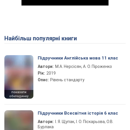
Найбільш популярні книги
Play Video
Підручники Англійська мова 11 клас
Автори:
М.А. Нерсісян, А. О. Піроженко
Рік:
2019
Опис:
Рівень стандарту
показати
обкладинку
Підручники Всесвітня історія 6 клас
Автори:
І. Я. Щупак, І. О. Піскарьова, О.В.
Бурлака