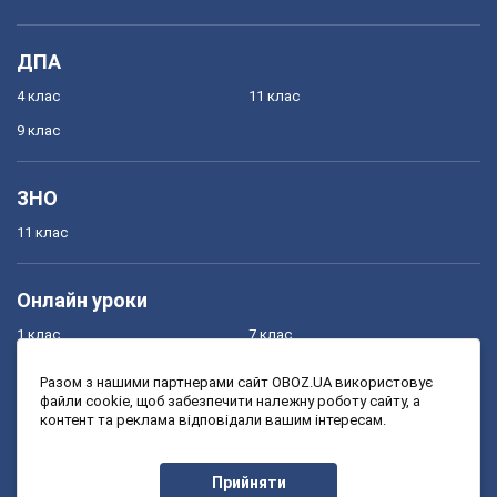
ДПА
4 клас
11 клас
9 клас
ЗНО
11 клас
Онлайн уроки
1 клас
7 клас
2 клас
8 клас
Разом з нашими партнерами сайт OBOZ.UA використовує
файли cookie, щоб забезпечити належну роботу сайту, а
3 клас
9 клас
контент та реклама відповідали вашим інтересам.
4 клас
10 клас
5 клас
11 клас
Прийняти