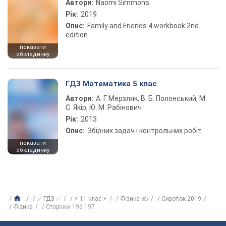
Автори:
Naomi Simmons
Рік:
2019
Опис:
Family and Friends 4 workbook 2nd
edition
показати
обкладинку
ГДЗ Математика 5 клас
Автори:
А. Г. Мерзляк, В. Б. Полонський, М.
С. Якір, Ю. М. Рабінович
Рік:
2013
Опис:
Збірник задач і контрольних робіт
показати
обкладинку
✅ ГДЗ ✅
⚡ 11 клас ⚡
Фізика ✍
Сиротюк 2019
Фізика
Сторінки 196-197