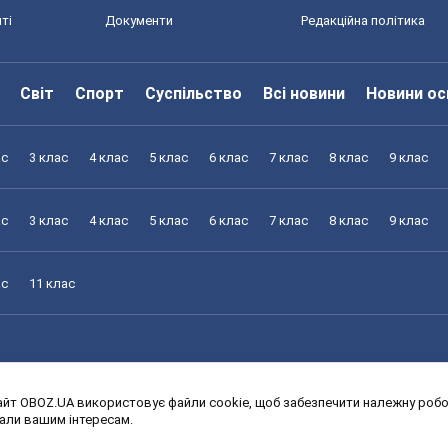
ті
Документи
Редакційна політика
Світ
Спорт
Суспільство
Всі новини
Новини ос
ас
3 клас
4 клас
5 клас
6 клас
7 клас
8 клас
9 клас
ас
3 клас
4 клас
5 клас
6 клас
7 клас
8 клас
9 клас
ас
11 клас
йт OBOZ.UA використовує файли cookie, щоб забезпечити належну робот
ас
3 клас
4 клас
5 клас
6 клас
7 клас
8 клас
9 клас
дали вашим інтересам.