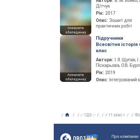
Автори:
В. М. Бойко, І
Дітчук
Рік:
2017
Опис:
Зошит для
практичних робіт
показати
обкладинку
Підручники
Всесвітня історія 
клас
Автори:
І. Я. Щупак, І.
Піскарьова, О.В. Бур
Рік:
2019
показати
обкладинку
Опис:
Інтегрований 
✅ ГДЗ ✅
⚡ 11 клас ⚡
Фі
Про компанію