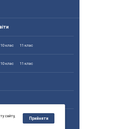
віти
10 клас
11 клас
10 клас
11 клас
у сайту,
10 клас
11 клас
Прийняти