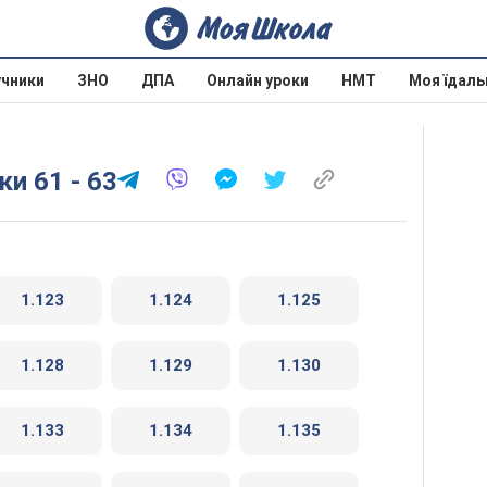
учники
ЗНО
ДПА
Онлайн уроки
НМТ
Моя їдаль
ки 61 - 63
1.123
1.124
1.125
1.128
1.129
1.130
1.133
1.134
1.135