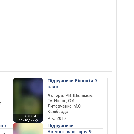
с
Підручники Біологія 9
клас
Автори:
Р.В. Шаламов,
Г.А. Носов, О.А.
т
Литовченко, М.С.
Каліберда
показати
Рік:
2017
обкладинку
лас
Підручники
Всесвітня історія 9