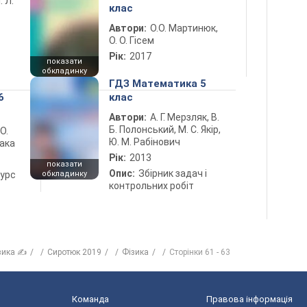
. Л.
клас
Автори:
О.О. Мартинюк,
О. О. Гісем
Рік:
2017
показати
обкладинку
ГДЗ Математика 5
6
клас
Автори:
А. Г. Мерзляк, В.
Б. Полонський, М. С. Якір,
 О.
Ю. М. Рабінович
лака
Рік:
2013
показати
Опис:
Збірник задач і
курс
обкладинку
контрольних робіт
зика ✍
Сиротюк 2019
Фізика
Сторінки 61 - 63
Команда
Правова інформація