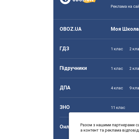
Реклама на сай
OBOZ.UA
Моя Школа
ГДЗ
1 клас
2 кл
Підручники
1 клас
2 кл
ДПА
4 клас
9 кл
ЗНО
11 клас
Разом з нашими партнерами са
Онлайн уроки
1 клас
2 кл
а контент та реклама відпові