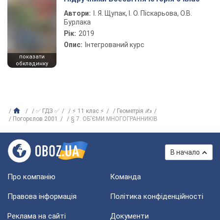
Автори:
І. Я. Щупак, І. О. Піскарьова, О.В.
Бурлака
Рік:
2019
Опис:
Інтегрований курс
показати
обкладинку
✅ ГДЗ ✅
⚡ 11 клас ⚡
Геометрія ✍
Погорєлов 2001
§ 7. ОБ'ЄМИ МНОГОГРАННИКІВ
В начало
Про компанію
Команда
Правова інформація
Політика конфіденційності
Реклама на сайті
Документи