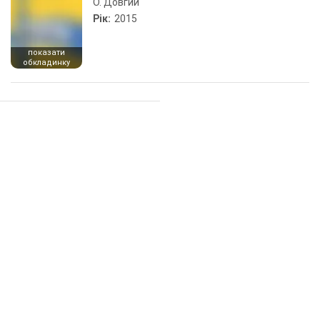
О. Довгий
Рік:
2015
показати
обкладинку