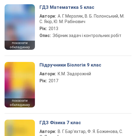
ГДЗ Математика 5 клас
Автори:
А. Г. Мерзляк, В. Б. Полонський, М.
С. Якір, Ю. М. Рабінович
Рік:
2013
Опис:
Збірник задач і контрольних робіт
показати
обкладинку
Підручники Біологія 9 клас
Автори:
К.М. Задорожній
Рік:
2017
показати
обкладинку
ГДЗ Фізика 7 клас
Автори:
В. Г. Бар’яхтар, Ф. Я. Божинова, С.