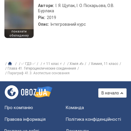
Автори:
І. Я. Щупак, І. О. Піскарьова, О.В.
Бурлака
Рік:
2019
Опис:
Інтегрований курс
показати
обкладинку
✅ ГДЗ ✅
⚡ 11 клас ⚡
Хімія ✍
Химия, 11 класс
Глава 41. Гетероциклические соединения
Параграф 41.3. Азотистые основания
В начало
Про компанію
Команда
Правова інформація
Політика конфіденційності