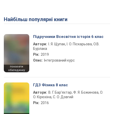
Найбільш популярні книги
Play Video
Підручники Всесвітня історія 6 клас
Автори:
І. Я. Щупак, І. О. Піскарьова, О.В.
Бурлака
Рік:
2019
Опис:
Інтегрований курс
показати
обкладинку
ГДЗ Фізика 8 клас
Автори:
В. Г. Бар’яхтар, Ф. Я. Божинова, О.
О. Кірюхіна, С. О. Довгий
Рік:
2016