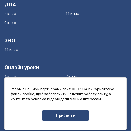
ДПА
4 клас
11 клас
9 клас
ЗНО
11 клас
Онлайн уроки
1 клас
7 клас
2 клас
8 клас
Разом з нашими партнерами сайт OBOZ.UA використовує
файли cookie, щоб забезпечити належну роботу сайту, а
3 клас
9 клас
контент та реклама відповідали вашим інтересам.
4 клас
10 клас
5 клас
11 клас
Прийняти
6 клас