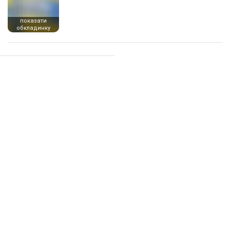
показати
обкладинку