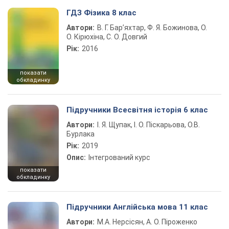
ГДЗ Фізика 8 клас
Автори:
В. Г. Бар’яхтар, Ф. Я. Божинова, О.
О. Кірюхіна, С. О. Довгий
Рік:
2016
показати
обкладинку
Підручники Всесвітня історія 6 клас
Автори:
І. Я. Щупак, І. О. Піскарьова, О.В.
Бурлака
Рік:
2019
Опис:
Інтегрований курс
показати
обкладинку
Підручники Англійська мова 11 клас
Автори:
М.А. Нерсісян, А. О. Піроженко