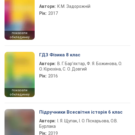
Автори:
К.М. Задорожній
Рік:
2017
показати
обкладинку
ГДЗ Фізика 8 клас
Автори:
В. Г. Бар’яхтар, Ф. Я. Божинова, О.
О. Кірюхіна, С. О. Довгий
Рік:
2016
показати
обкладинку
Підручники Всесвітня історія 6 клас
Автори:
І. Я. Щупак, І. О. Піскарьова, О.В.
Бурлака
Рік:
2019