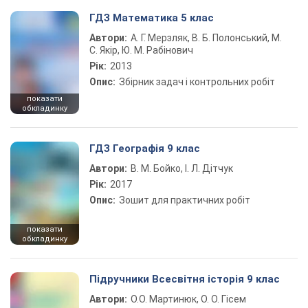
ГДЗ Математика 5 клас
Автори:
А. Г. Мерзляк, В. Б. Полонський, М.
С. Якір, Ю. М. Рабінович
Рік:
2013
Опис:
Збірник задач і контрольних робіт
показати
обкладинку
ГДЗ Географія 9 клас
Автори:
В. М. Бойко, І. Л. Дітчук
Рік:
2017
Опис:
Зошит для практичних робіт
показати
обкладинку
Підручники Всесвітня історія 9 клас
Автори:
О.О. Мартинюк, О. О. Гісем