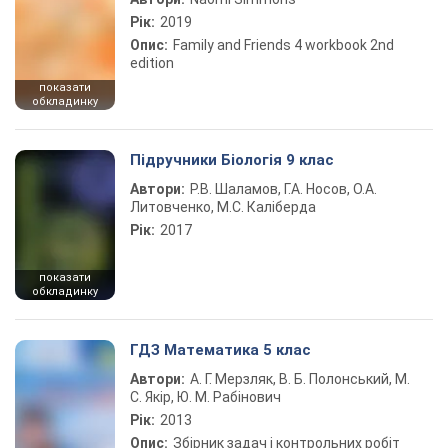
Рік:
2019
Опис:
Family and Friends 4 workbook 2nd
edition
показати
обкладинку
Підручники Біологія 9 клас
Автори:
Р.В. Шаламов, Г.А. Носов, О.А.
Литовченко, М.С. Каліберда
Рік:
2017
показати
обкладинку
ГДЗ Математика 5 клас
Автори:
А. Г. Мерзляк, В. Б. Полонський, М.
С. Якір, Ю. М. Рабінович
Рік:
2013
Опис:
Збірник задач і контрольних робіт