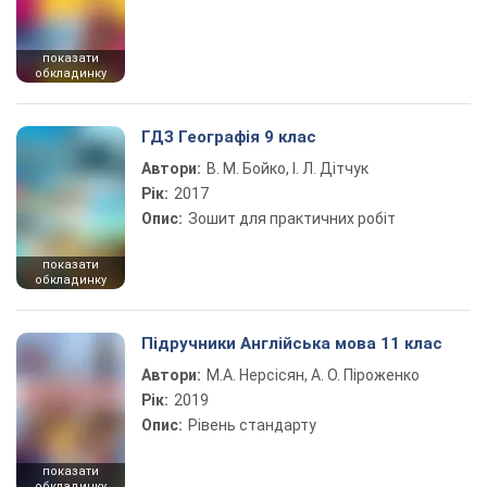
показати
обкладинку
ГДЗ Географія 9 клас
Автори:
В. М. Бойко, І. Л. Дітчук
Рік:
2017
Опис:
Зошит для практичних робіт
показати
обкладинку
Підручники Англійська мова 11 клас
Автори:
М.А. Нерсісян, А. О. Піроженко
Рік:
2019
Опис:
Рівень стандарту
показати
обкладинку