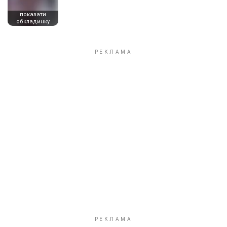
показати
обкладинку