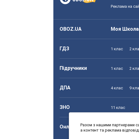
Реклама на сай
OBOZ.UA
Моя Школа
ГДЗ
1 клас
2 кл
Підручники
1 клас
2 кл
ДПА
4 клас
9 кл
ЗНО
11 клас
Разом з нашими партнерами са
Онлайн уроки
1 клас
2 кл
а контент та реклама відпові