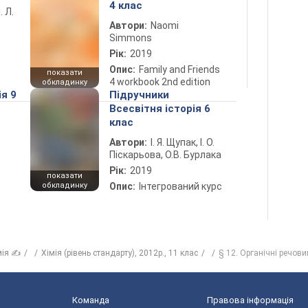
4 клас
. Л.
Автори:
Naomi
Simmons
Рік:
2019
Опис:
Family and Friends
показати
4 workbook 2nd edition
обкладинку
ія 9
Підручники
Всесвітня історія 6
клас
Автори:
І. Я. Щупак, І. О.
Піскарьова, О.В. Бурлака
Рік:
2019
показати
обкладинку
Опис:
Інтегрований курс
мія ✍
Хімія (рівень стандарту), 2012р., 11 клас
§ 12. Органічні речов
Команда
Правова інформація