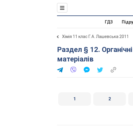
ГДЗ
Підр
Хімія 11 клас Г. А. Лашевська 2011
Раздел § 12. Органічні речовини як основа сучасних
матеріалів
1
2