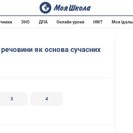
учники
ЗНО
ДПА
Онлайн уроки
НМТ
Моя їдаль
3
4