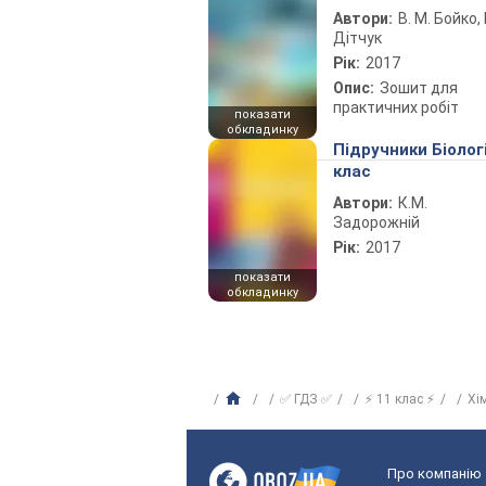
Автори:
В. М. Бойко, І
Дітчук
Рік:
2017
Опис:
Зошит для
практичних робіт
показати
обкладинку
Підручники Біолог
клас
Автори:
К.М.
Задорожній
Рік:
2017
показати
обкладинку
✅ ГДЗ ✅
⚡ 11 клас ⚡
Хі
Про компанію