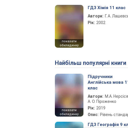
ГДЗ Хімія 11 клас
Автори:
Г. А. Лашевс
Рік:
2002
показати
обкладинку
Найбільш популярні книги
Підручники
Англійська мова 1
клас
Автори:
М.А. Нерсіся
А. О. Піроженко
Рік:
2019
показати
обкладинку
Опис:
Рівень станда
ГДЗ Географія 9 к