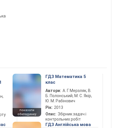
ька
ГДЗ Математика 5
1
клас
Автори:
А. Г. Мерзляк, В.
Б. Полонський, М. С. Якір,
н,
Ю. М. Рабінович
Рік:
2013
показати
Опис:
Збірник задач і
рту
обкладинку
контрольних робіт
лас
ГДЗ Англійська мова