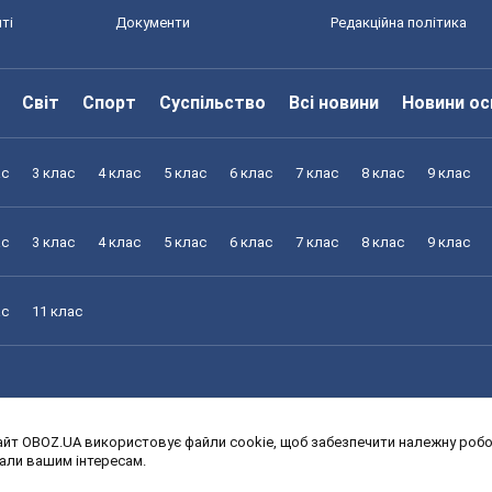
ті
Документи
Редакційна політика
Світ
Спорт
Суспільство
Всі новини
Новини ос
ас
3 клас
4 клас
5 клас
6 клас
7 клас
8 клас
9 клас
ас
3 клас
4 клас
5 клас
6 клас
7 клас
8 клас
9 клас
ас
11 клас
йт OBOZ.UA використовує файли cookie, щоб забезпечити належну робот
ас
3 клас
4 клас
5 клас
6 клас
7 клас
8 клас
9 клас
дали вашим інтересам.