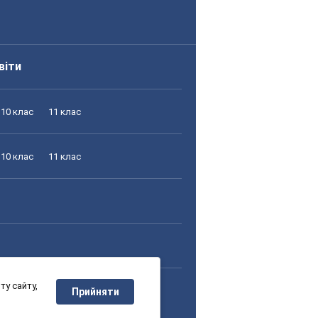
віти
10 клас
11 клас
10 клас
11 клас
у сайту,
10 клас
11 клас
Прийняти