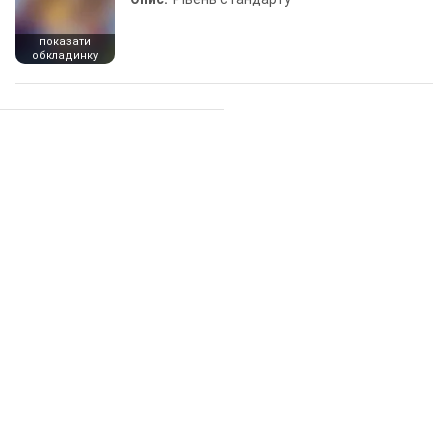
показати
обкладинку