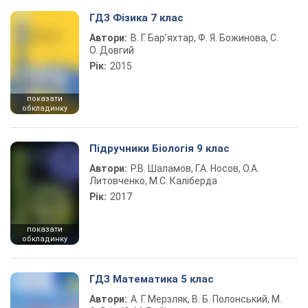
ГДЗ Фізика 7 клас
Автори:
В. Г. Бар’яхтар, Ф. Я. Божинова, С.
О. Довгий
Рік:
2015
показати
обкладинку
Підручники Біологія 9 клас
Автори:
Р.В. Шаламов, Г.А. Носов, О.А.
Литовченко, М.С. Каліберда
Рік:
2017
показати
обкладинку
ГДЗ Математика 5 клас
Автори:
А. Г. Мерзляк, В. Б. Полонський, М.