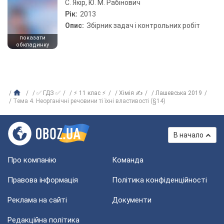
С. Якір, Ю. М. Рабінович
Рік:
2013
Опис:
Збірник задач і контрольних робіт
показати
обкладинку
✅ ГДЗ ✅
⚡ 11 клас ⚡
Хімія ✍
Лашевська 2019
Тема 4. Неорганічні речовини ті їхні властивості (§14)
В начало
Про компанію
Команда
Правова інформація
Політика конфіденційності
Реклама на сайті
Документи
Редакційна політика