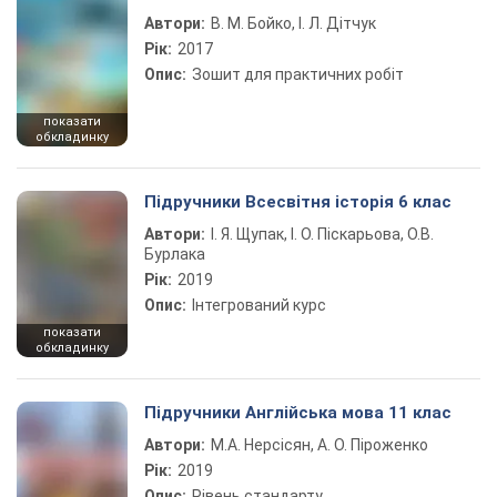
Автори:
В. М. Бойко, І. Л. Дітчук
Рік:
2017
Опис:
Зошит для практичних робіт
показати
обкладинку
Підручники Всесвітня історія 6 клас
Автори:
І. Я. Щупак, І. О. Піскарьова, О.В.
Бурлака
Рік:
2019
Опис:
Інтегрований курс
показати
обкладинку
Підручники Англійська мова 11 клас
Автори:
М.А. Нерсісян, А. О. Піроженко
Рік:
2019
Опис:
Рівень стандарту