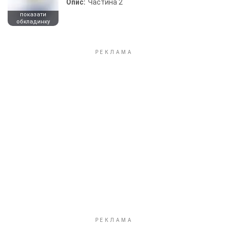
Опис:
Частина 2
показати
обкладинку