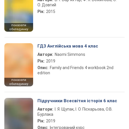
О. Довгий
Рік:
2015
показати
обкладинку
ГДЗ Англійська мова 4 клас
Автори:
Naomi Simmons
Рік:
2019
Опис:
Family and Friends 4 workbook 2nd
edition
показати
обкладинку
Підручники Всесвітня історія 6 клас
Автори:
І. Я. Щупак, І. О. Піскарьова, О.В.
Бурлака
Рік:
2019
Опис:
Інтегрований курс