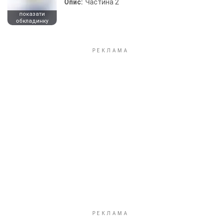
Опис:
Частина 2
показати
обкладинку