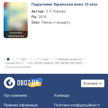
Підручники Українська мова 10 клас
Автори:
О. П. Глазова
Рік:
2018
Опис:
Рівень стандарту
показати
обкладинку
✅ ГДЗ ✅
⚡ 11 клас ⚡
Німецька мова ✍
Басай 2010
ICH. MEINE FAMILIE UND MEINE FREUNDE
Erwachsen werden
В начало
Про компанію
Команда
Правова інформація
Політика конфіденційності