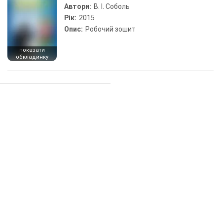
Автори:
В. І. Соболь
Рік:
2015
Опис:
Робочий зошит
показати
обкладинку