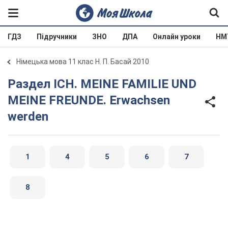
ГДЗ
Підручники
ЗНО
ДПА
Онлайн уроки
НМ
Німецька мова 11 клас Н. П. Басай 2010
Раздел ICH. MEINE FAMILIE UND
MEINE FREUNDE. Erwachsen
werden
1
4
5
6
7
8