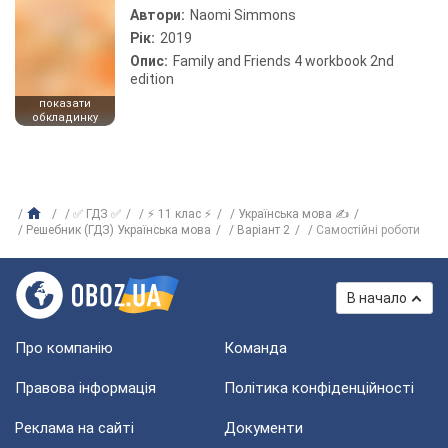
Автори:
Naomi Simmons
Рік:
2019
Опис:
Family and Friends 4 workbook 2nd
edition
показати
обкладинку
✅ ГДЗ ✅
⚡ 11 клас ⚡
Українська мова ✍
Решебник (ГДЗ) Українська мова
Варіант 2
Самостійні роботи
В начало
Про компанію
Команда
Правова інформація
Політика конфіденційності
Реклама на сайті
Документи