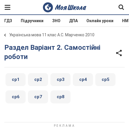
ГДЗ
Підручники
ЗНО
ДПА
Онлайн уроки
НМ
Українська мова 11 клас А.С. Марченко 2010
Раздел Варіант 2. Самостійні
роботи
ср1
ср2
ср3
ср4
ср5
ср6
ср7
ср8