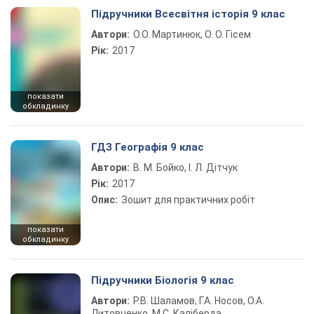
Підручники Всесвітня історія 9 клас
Автори:
О.О. Мартинюк, О. О. Гісем
Рік:
2017
показати
обкладинку
ГДЗ Географія 9 клас
Автори:
В. М. Бойко, І. Л. Дітчук
Рік:
2017
Опис:
Зошит для практичних робіт
показати
обкладинку
Підручники Біологія 9 клас
Автори:
Р.В. Шаламов, Г.А. Носов, О.А.
Литовченко, М.С. Каліберда