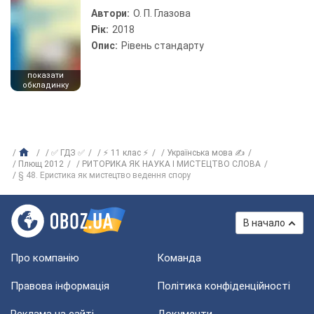
Автори:
О. П. Глазова
Рік:
2018
Опис:
Рівень стандарту
показати
обкладинку
✅ ГДЗ ✅
⚡ 11 клас ⚡
Українська мова ✍
Плющ 2012
РИТОРИКА ЯК НАУКА І МИСТЕЦТВО СЛОВА
§ 48. Еристика як мистецтво ведення спору
В начало
Про компанію
Команда
Правова інформація
Політика конфіденційності